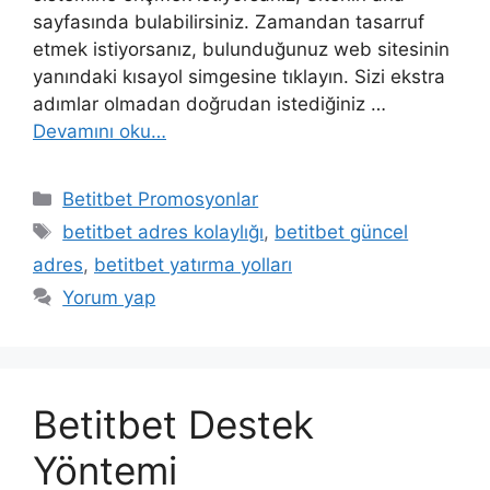
sayfasında bulabilirsiniz. Zamandan tasarruf
etmek istiyorsanız, bulunduğunuz web sitesinin
yanındaki kısayol simgesine tıklayın. Sizi ekstra
adımlar olmadan doğrudan istediğiniz …
Devamını oku…
Kategoriler
Betitbet Promosyonlar
Etiketler
betitbet adres kolaylığı
,
betitbet güncel
adres
,
betitbet yatırma yolları
Yorum yap
Betitbet Destek
Yöntemi