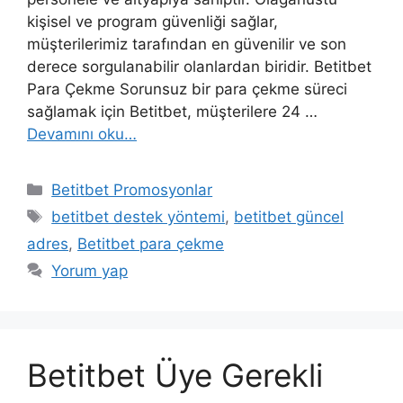
kişisel ve program güvenliği sağlar,
müşterilerimiz tarafından en güvenilir ve son
derece sorgulanabilir olanlardan biridir. Betitbet
Para Çekme Sorunsuz bir para çekme süreci
sağlamak için Betitbet, müşterilere 24 …
Devamını oku…
Kategoriler
Betitbet Promosyonlar
Etiketler
betitbet destek yöntemi
,
betitbet güncel
adres
,
Betitbet para çekme
Yorum yap
Betitbet Üye Gerekli