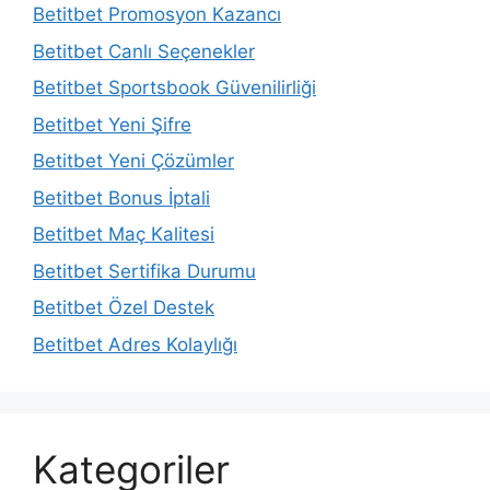
Betitbet Promosyon Kazancı
Betitbet Canlı Seçenekler
Betitbet Sportsbook Güvenilirliği
Betitbet Yeni Şifre
Betitbet Yeni Çözümler
Betitbet Bonus İptali
Betitbet Maç Kalitesi
Betitbet Sertifika Durumu
Betitbet Özel Destek
Betitbet Adres Kolaylığı
Kategoriler