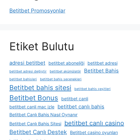
Betitbet Promosyonlar
Etiket Bulutu
adresi betitbet
betitbet aboneliği
betitbet adresi
Betitbet Bahis
betitbet adresi değiştir
betitbet akümülatör
betitbet bahisleri
betitbet bahis seçenekleri
Betitbet bahis sitesi
betitbet bahis çeşitleri
Betitbet Bonus
betitbet canli
betitbet canlı bahis
betitbet canli maç izle
Betitbet Canlı Bahis Nasıl Oynanır
betitbet canlı casino
Betitbet Canlı Bahis Sitesi
Betitbet Canlı Destek
Betitbet casino oyunları