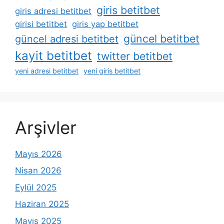
giris betitbet
giris adresi betitbet
girisi betitbet
giris yap betitbet
güncel betitbet
güncel adresi betitbet
kayit betitbet
twitter betitbet
yeni adresi betitbet
yeni giris betitbet
Arşivler
Mayıs 2026
Nisan 2026
Eylül 2025
Haziran 2025
Mayıs 2025