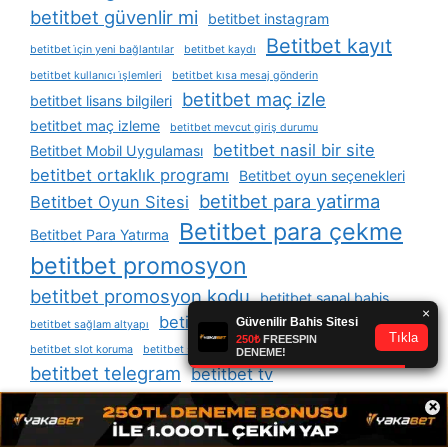
betitbet güvenlir mi
betitbet instagram
Betitbet kayıt
betitbet i̇çin yeni bağlantılar
betitbet kaydı
betitbet kullanıcı i̇şlemleri
betitbet kısa mesaj gönderin
betitbet maç izle
betitbet lisans bilgileri
betitbet maç izleme
betitbet mevcut giriş durumu
betitbet nasil bir site
Betitbet Mobil Uygulaması
betitbet ortaklık programı
Betitbet oyun seçenekleri
betitbet para yatirma
Betitbet Oyun Sitesi
Betitbet para çekme
Betitbet Para Yatırma
betitbet promosyon
betitbet promosyon kodu
betitbet sanal bahis
betitbet sitesi
betitbet sağlam altyapı
betitbet sitesine erişim
betitbet slot koruma
betitbet soru ve önerileri
betitbet telegram
betitbet tv
betitbet tv canli maç
×
betitbet tv canli maç izle
betitbet tv izle
betitbet twitter bağlantısı
betitbet uefa ligi