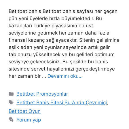
Betitbet bahis Betitbet bahis sayfası her geçen
gün yeni üyelerle hızla büyümektedir. Bu
kazançları Türkiye piyasasının en üst
seviyelerine getirmek her zaman daha fazla
finansal kazanç sağlayacaktır. Sitenin gelişimine
eşlik eden yeni oyunlar sayesinde artık gelir
tablonuzu yükseltecek ve bu gelirleri optimum
seviyeye çekeceksiniz. Bu şekilde bu bahis
sitesinde servet hayallerinizi gerçekleştirmeye
her zaman bir …
Devamını oku…
Kategoriler
Betitbet Promosyonlar
Etiketler
Betitbet Bahis Sitesi Şu Anda Çevrimiçi
,
Betitbet Oyun
Yorum yap