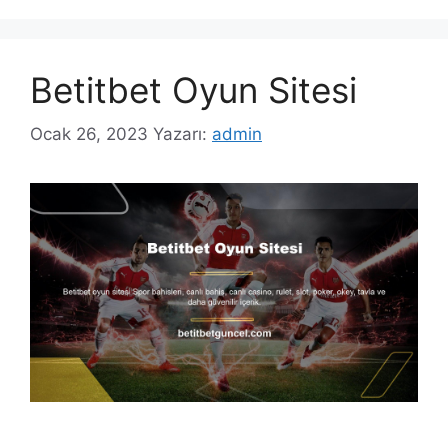
Betitbet Oyun Sitesi
Ocak 26, 2023
Yazarı:
admin