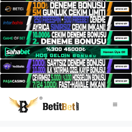
İçeriğe
atla
Menü