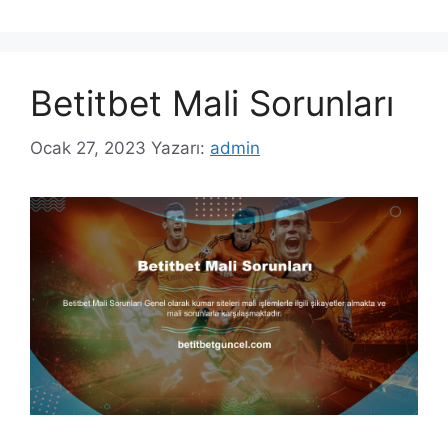
Betitbet Mali Sorunları
Ocak 27, 2023
Yazarı:
admin