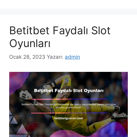
Betitbet Faydalı Slot
Oyunları
Ocak 28, 2023
Yazarı:
admin