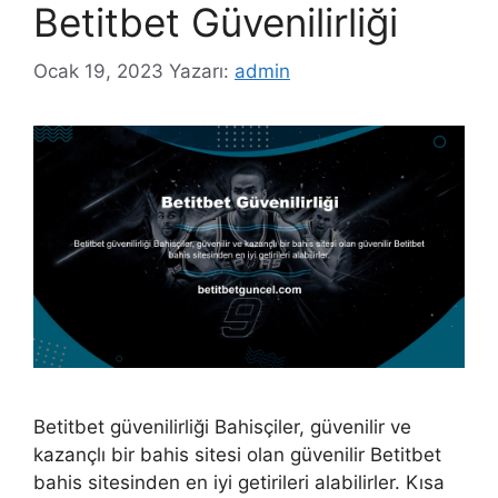
Betitbet Güvenilirliği
Ocak 19, 2023
Yazarı:
admin
Betitbet güvenilirliği Bahisçiler, güvenilir ve
kazançlı bir bahis sitesi olan güvenilir Betitbet
bahis sitesinden en iyi getirileri alabilirler. Kısa