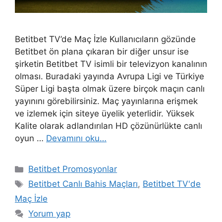
Betitbet TV’de Maç İzle Kullanıcıların gözünde
Betitbet ön plana çıkaran bir diğer unsur ise
şirketin Betitbet TV isimli bir televizyon kanalının
olması. Buradaki yayında Avrupa Ligi ve Türkiye
Süper Ligi başta olmak üzere birçok maçın canlı
yayınını görebilirsiniz. Maç yayınlarına erişmek
ve izlemek için siteye üyelik yeterlidir. Yüksek
Kalite olarak adlandırılan HD çözünürlükte canlı
oyun …
Devamını oku…
Kategoriler
Betitbet Promosyonlar
Etiketler
Betitbet Canlı Bahis Maçları
,
Betitbet TV'de
Maç İzle
Yorum yap