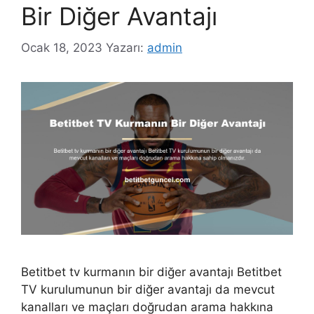
Bir Diğer Avantajı
Ocak 18, 2023
Yazarı:
admin
Betitbet tv kurmanın bir diğer avantajı Betitbet
TV kurulumunun bir diğer avantajı da mevcut
kanalları ve maçları doğrudan arama hakkına