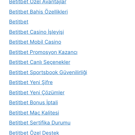
Betitbet Özel Avantajlar
Betitbet Bahis Özellikleri
Betitbet
Betitbet Casino İşleyişi
Betitbet Mobil Casino
Betitbet Promosyon Kazancı
Betitbet Canlı Seçenekler
Betitbet Sportsbook Güvenilirliği
Betitbet Yeni Şifre
Betitbet Yeni Çözümler
Betitbet Bonus İptali
Betitbet Maç Kalitesi
Betitbet Sertifika Durumu
Betitbet Özel Destek