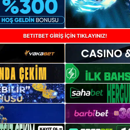
BETITBET GİRİŞ İÇİN TIKLAYINIZ!