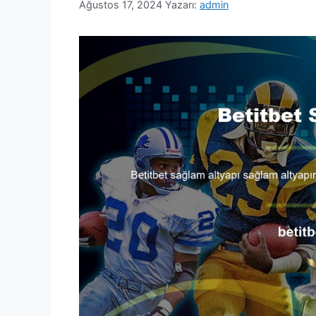
Ağustos 17, 2024
Yazarı:
admin