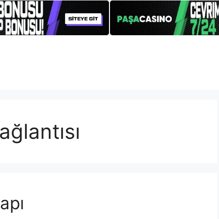
ağlantısı
apı