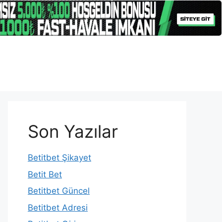
Son Yazılar
Betitbet Şikayet
Betit Bet
Betitbet Güncel
Betitbet Adresi