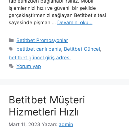
tabletinizden bağlanabilirsiniz. Mobil
işlemlerinizi hızlı ve güvenli bir şekilde
gerçekleştirmenizi sağlayan Betitbet sitesi
sayesinde pişman …
Devamını oku…
Kategoriler
Betitbet Promosyonlar
Etiketler
betitbet canlı bahis
,
Betitbet Güncel
,
betitbet güncel giriş adresi
Yorum yap
Betitbet Müşteri
Hizmetleri Hızlı
Mart 11, 2023
Yazarı:
admin