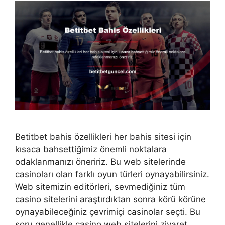
Betitbet bahis özellikleri her bahis sitesi için
kısaca bahsettiğimiz önemli noktalara
odaklanmanızı öneririz. Bu web sitelerinde
casinoları olan farklı oyun türleri oynayabilirsiniz.
Web sitemizin editörleri, sevmediğiniz tüm
casino sitelerini araştırdıktan sonra körü körüne
oynayabileceğiniz çevrimiçi casinolar seçti. Bu
soru genellikle casino web sitelerini ziyaret