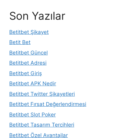
Son Yazılar
Betitbet Şikayet
Betit Bet
Betitbet Güncel
Betitbet Adresi
Betitbet Giriş
Betitbet APK Nedir
Betitbet Twitter Şikayetleri
Betitbet Fırsat Değerlendirmesi
Betitbet Slot Poker
Betitbet Tasarım Tercihleri
Betitbet Özel Avantajlar