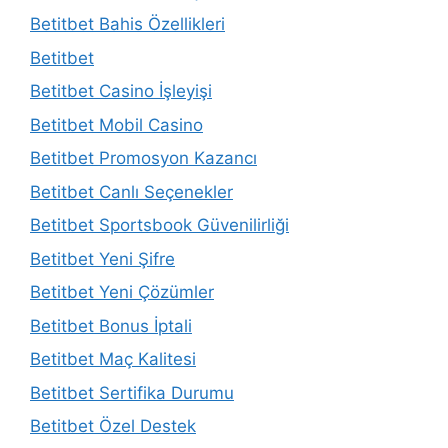
Betitbet Bahis Özellikleri
Betitbet
Betitbet Casino İşleyişi
Betitbet Mobil Casino
Betitbet Promosyon Kazancı
Betitbet Canlı Seçenekler
Betitbet Sportsbook Güvenilirliği
Betitbet Yeni Şifre
Betitbet Yeni Çözümler
Betitbet Bonus İptali
Betitbet Maç Kalitesi
Betitbet Sertifika Durumu
Betitbet Özel Destek