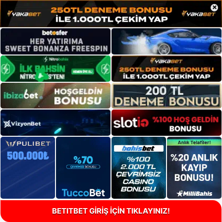
×
BETITBET GİRİŞ İÇİN TIKLAYINIZ!