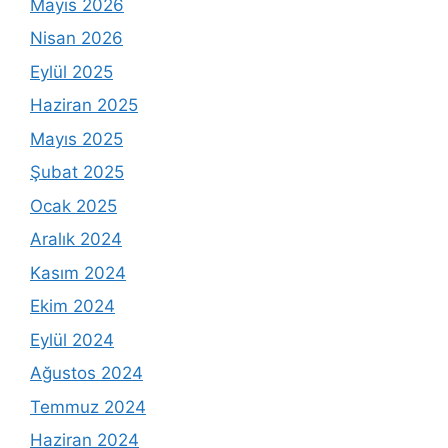
Mayıs 2026
Nisan 2026
Eylül 2025
Haziran 2025
Mayıs 2025
Şubat 2025
Ocak 2025
Aralık 2024
Kasım 2024
Ekim 2024
Eylül 2024
Ağustos 2024
Temmuz 2024
Haziran 2024