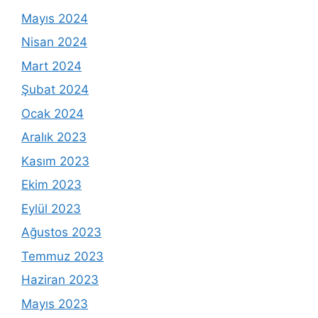
Mayıs 2024
Nisan 2024
Mart 2024
Şubat 2024
Ocak 2024
Aralık 2023
Kasım 2023
Ekim 2023
Eylül 2023
Ağustos 2023
Temmuz 2023
Haziran 2023
Mayıs 2023