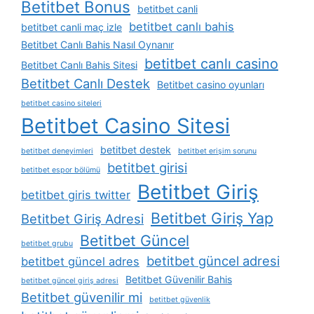
Betitbet Bonus
betitbet canli
betitbet canlı bahis
betitbet canli maç izle
Betitbet Canlı Bahis Nasıl Oynanır
betitbet canlı casino
Betitbet Canlı Bahis Sitesi
Betitbet Canlı Destek
Betitbet casino oyunları
betitbet casino siteleri
Betitbet Casino Sitesi
betitbet destek
betitbet deneyimleri
betitbet erişim sorunu
betitbet girisi
betitbet espor bölümü
Betitbet Giriş
betitbet giris twitter
Betitbet Giriş Yap
Betitbet Giriş Adresi
Betitbet Güncel
betitbet grubu
betitbet güncel adresi
betitbet güncel adres
Betitbet Güvenilir Bahis
betitbet güncel giriş adresi
Betitbet güvenilir mi
betitbet güvenlik