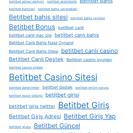
Betitbet Bahis
betitbet adresi değiştir
betitbet akümülatör
betitbet bahisleri
betitbet bahis seçenekleri
Betitbet bahis sitesi
betitbet bahis çeşitleri
Betitbet Bonus
betitbet canli
betitbet canlı bahis
betitbet canli maç izle
Betitbet Canlı Bahis Nasıl Oynanır
betitbet canlı casino
Betitbet Canlı Bahis Sitesi
Betitbet Canlı Destek
Betitbet casino oyunları
betitbet casino siteleri
Betitbet Casino Sitesi
betitbet destek
betitbet deneyimleri
betitbet erişim sorunu
betitbet girisi
betitbet espor bölümü
Betitbet Giriş
betitbet giris twitter
Betitbet Giriş Yap
Betitbet Giriş Adresi
Betitbet Güncel
betitbet grubu