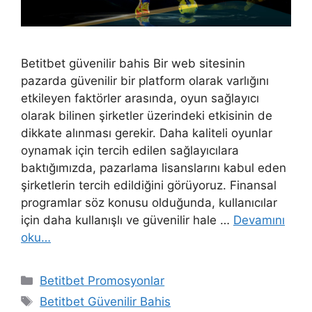
Betitbet güvenilir bahis Bir web sitesinin
pazarda güvenilir bir platform olarak varlığını
etkileyen faktörler arasında, oyun sağlayıcı
olarak bilinen şirketler üzerindeki etkisinin de
dikkate alınması gerekir. Daha kaliteli oyunlar
oynamak için tercih edilen sağlayıcılara
baktığımızda, pazarlama lisanslarını kabul eden
şirketlerin tercih edildiğini görüyoruz. Finansal
programlar söz konusu olduğunda, kullanıcılar
için daha kullanışlı ve güvenilir hale …
Devamını
oku…
Kategoriler
Betitbet Promosyonlar
Etiketler
Betitbet Güvenilir Bahis