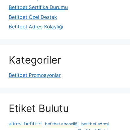
Betitbet Sertifika Durumu
Betitbet Özel Destek
Betitbet Adres Kolaylığı
Kategoriler
Betitbet Promosyonlar
Etiket Bulutu
adresi betitbet
betitbet aboneliği
betitbet adresi