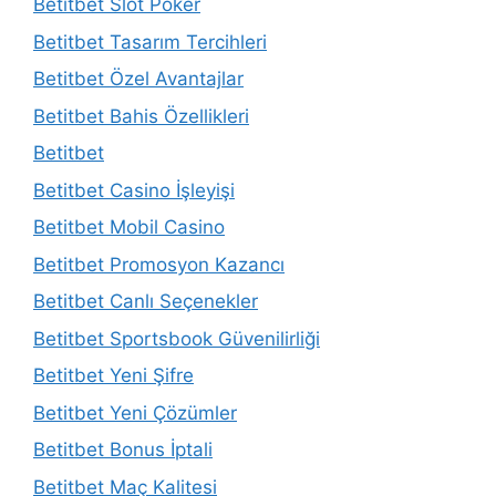
Betitbet Slot Poker
Betitbet Tasarım Tercihleri
Betitbet Özel Avantajlar
Betitbet Bahis Özellikleri
Betitbet
Betitbet Casino İşleyişi
Betitbet Mobil Casino
Betitbet Promosyon Kazancı
Betitbet Canlı Seçenekler
Betitbet Sportsbook Güvenilirliği
Betitbet Yeni Şifre
Betitbet Yeni Çözümler
Betitbet Bonus İptali
Betitbet Maç Kalitesi