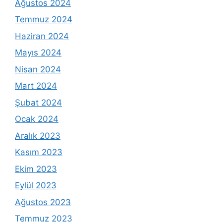
Ağustos 2024
Temmuz 2024
Haziran 2024
Mayıs 2024
Nisan 2024
Mart 2024
Şubat 2024
Ocak 2024
Aralık 2023
Kasım 2023
Ekim 2023
Eylül 2023
Ağustos 2023
Temmuz 2023