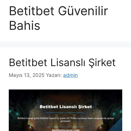
Betitbet Güvenilir
Bahis
Betitbet Lisanslı Şirket
Mayıs 13, 2025
Yazarı:
admin