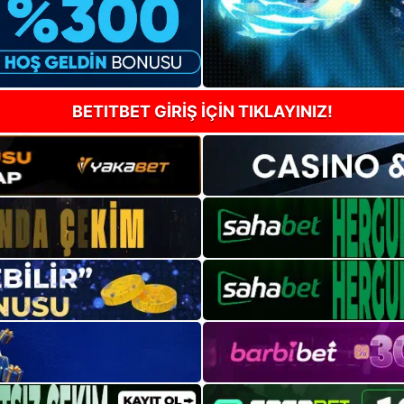
BETITBET GİRİŞ İÇİN TIKLAYINIZ!