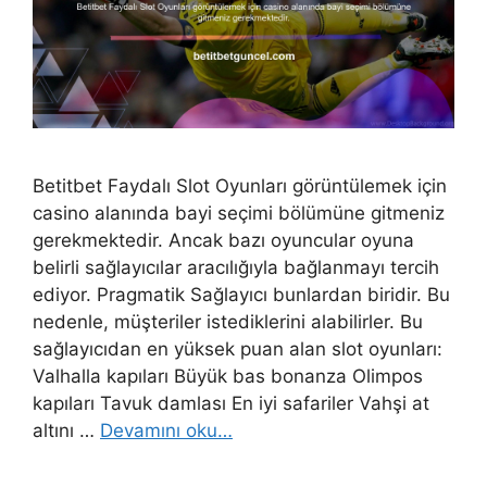
Betitbet Faydalı Slot Oyunları görüntülemek için
casino alanında bayi seçimi bölümüne gitmeniz
gerekmektedir. Ancak bazı oyuncular oyuna
belirli sağlayıcılar aracılığıyla bağlanmayı tercih
ediyor. Pragmatik Sağlayıcı bunlardan biridir. Bu
nedenle, müşteriler istediklerini alabilirler. Bu
sağlayıcıdan en yüksek puan alan slot oyunları:
Valhalla kapıları Büyük bas bonanza Olimpos
kapıları Tavuk damlası En iyi safariler Vahşi at
altını …
Devamını oku…