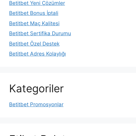
Betitbet Yeni Çözümler
Betitbet Bonus İptali
Betitbet Maç Kalitesi
Betitbet Sertifika Durumu
Betitbet Özel Destek
Betitbet Adres Kolaylığı
Kategoriler
Betitbet Promosyonlar