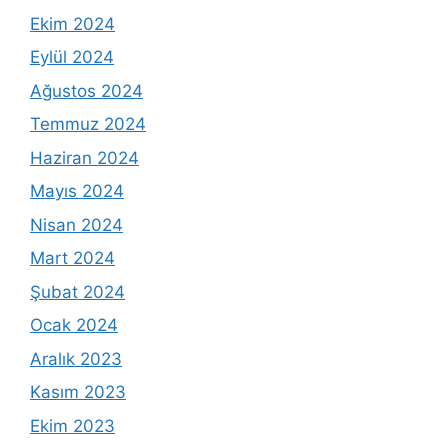
Ekim 2024
Eylül 2024
Ağustos 2024
Temmuz 2024
Haziran 2024
Mayıs 2024
Nisan 2024
Mart 2024
Şubat 2024
Ocak 2024
Aralık 2023
Kasım 2023
Ekim 2023