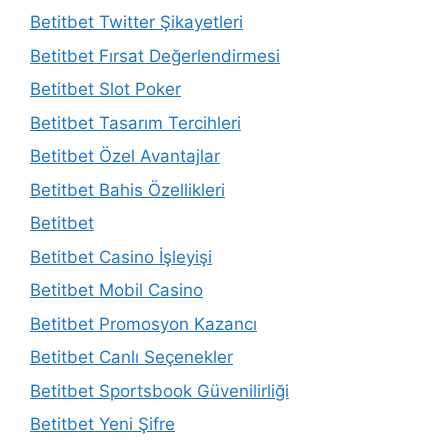
Betitbet Twitter Şikayetleri
Betitbet Fırsat Değerlendirmesi
Betitbet Slot Poker
Betitbet Tasarım Tercihleri
Betitbet Özel Avantajlar
Betitbet Bahis Özellikleri
Betitbet
Betitbet Casino İşleyişi
Betitbet Mobil Casino
Betitbet Promosyon Kazancı
Betitbet Canlı Seçenekler
Betitbet Sportsbook Güvenilirliği
Betitbet Yeni Şifre