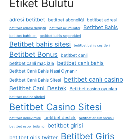
Etiket Bulutu
adresi betitbet
betitbet aboneliği
betitbet adresi
Betitbet Bahis
betitbet adresi değiştir
betitbet akümülatör
betitbet bahisleri
betitbet bahis seçenekleri
Betitbet bahis sitesi
betitbet bahis çeşitleri
Betitbet Bonus
betitbet canli
betitbet canlı bahis
betitbet canli maç izle
Betitbet Canlı Bahis Nasıl Oynanır
betitbet canlı casino
Betitbet Canlı Bahis Sitesi
Betitbet Canlı Destek
Betitbet casino oyunları
betitbet casino siteleri
Betitbet Casino Sitesi
betitbet destek
betitbet deneyimleri
betitbet erişim sorunu
betitbet girisi
betitbet espor bölümü
Betitbet Giriş
betitbet giris twitter