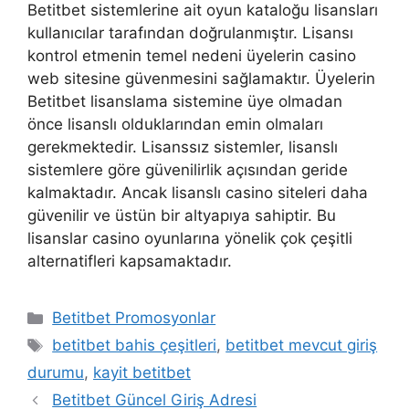
Betitbet sistemlerine ait oyun kataloğu lisansları
kullanıcılar tarafından doğrulanmıştır. Lisansı
kontrol etmenin temel nedeni üyelerin casino
web sitesine güvenmesini sağlamaktır. Üyelerin
Betitbet lisanslama sistemine üye olmadan
önce lisanslı olduklarından emin olmaları
gerekmektedir. Lisanssız sistemler, lisanslı
sistemlere göre güvenilirlik açısından geride
kalmaktadır. Ancak lisanslı casino siteleri daha
güvenilir ve üstün bir altyapıya sahiptir. Bu
lisanslar casino oyunlarına yönelik çok çeşitli
alternatifleri kapsamaktadır.
Kategoriler
Betitbet Promosyonlar
Etiketler
betitbet bahis çeşitleri
,
betitbet mevcut giriş
durumu
,
kayit betitbet
Betitbet Güncel Giriş Adresi