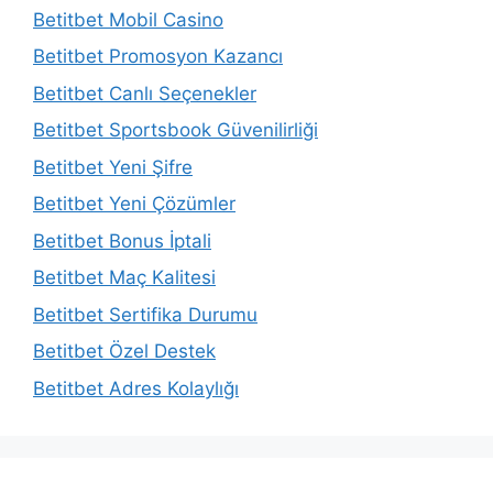
Betitbet Mobil Casino
Betitbet Promosyon Kazancı
Betitbet Canlı Seçenekler
Betitbet Sportsbook Güvenilirliği
Betitbet Yeni Şifre
Betitbet Yeni Çözümler
Betitbet Bonus İptali
Betitbet Maç Kalitesi
Betitbet Sertifika Durumu
Betitbet Özel Destek
Betitbet Adres Kolaylığı