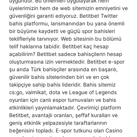
uygundur. Bu önlemleri uygulayarak hem
üyelerimizin hem de web sitemizin emniyetini ve
güvenliğini garanti ediyoruz. Betitbet Twitter
bahis platformu, lansmanından bu yana önemli
bir büyüme kaydetti ve güçlü spor bahisleri
teklifleriyle tanınıyor. Web sitesinin bu bölümü
telif haklarına tabidir. Betitbet kaç hesap
açabilirim? Betitbet sadece bahisçilerin hesap
oluşturmasına izin vermektedir. Betitbet e-spor
şu anda Türk bahisçiler arasında en başarılı,
güvenilir bahis sitelerinden biri ve en çok
takipçiye sahip bahis lideridir. Bahis sitemiz
cs:go, valmikat, dota ve League of Legends
oyunları için canlı espor turnuvaları ve bahis
etkinlikleri yayınlamaktadır. Çevrimiçi platform
Betitbet, avantajlı oranları, şeffaf kuralları ve
geniş etkinlik yelpazesiyle taraftarlarının
beğenisini topladı. E-spor tutkunu olan Casino