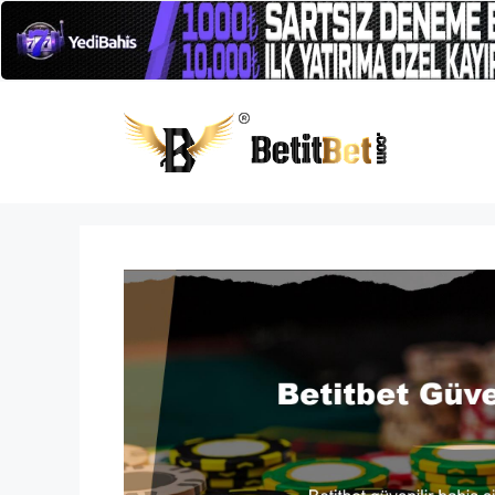
İçeriğe
atla