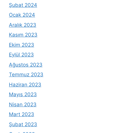
Şubat 2024
Ocak 2024
Aralık 2023
Kasım 2023
Ekim 2023
Eylül 2023
Ağustos 2023
Temmuz 2023
Haziran 2023
Mayıs 2023
Nisan 2023
Mart 2023
Şubat 2023