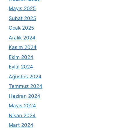
Mayıs 2025
Şubat 2025
Ocak 2025
Aralık 2024
Kasım 2024
Ekim 2024
Eylül 2024
Ağustos 2024
Temmuz 2024
Haziran 2024
Mayıs 2024
Nisan 2024
Mart 2024