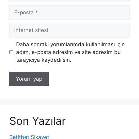
E-
posta
İnternet
sitesi
Daha sonraki yorumlarımda kullanılması için
adım, e-posta adresim ve site adresim bu
tarayıcıya kaydedilsin.
Son Yazılar
Betitbet Şikayet