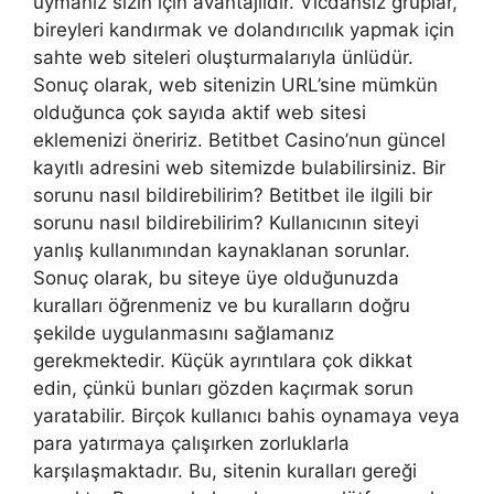
uymanız sizin için avantajlıdır. Vicdansız gruplar,
bireyleri kandırmak ve dolandırıcılık yapmak için
sahte web siteleri oluşturmalarıyla ünlüdür.
Sonuç olarak, web sitenizin URL’sine mümkün
olduğunca çok sayıda aktif web sitesi
eklemenizi öneririz. Betitbet Casino’nun güncel
kayıtlı adresini web sitemizde bulabilirsiniz. Bir
sorunu nasıl bildirebilirim? Betitbet ile ilgili bir
sorunu nasıl bildirebilirim? Kullanıcının siteyi
yanlış kullanımından kaynaklanan sorunlar.
Sonuç olarak, bu siteye üye olduğunuzda
kuralları öğrenmeniz ve bu kuralların doğru
şekilde uygulanmasını sağlamanız
gerekmektedir. Küçük ayrıntılara çok dikkat
edin, çünkü bunları gözden kaçırmak sorun
yaratabilir. Birçok kullanıcı bahis oynamaya veya
para yatırmaya çalışırken zorluklarla
karşılaşmaktadır. Bu, sitenin kuralları gereği