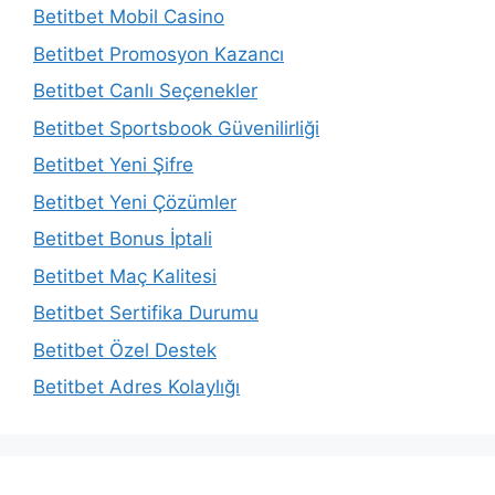
Betitbet Mobil Casino
Betitbet Promosyon Kazancı
Betitbet Canlı Seçenekler
Betitbet Sportsbook Güvenilirliği
Betitbet Yeni Şifre
Betitbet Yeni Çözümler
Betitbet Bonus İptali
Betitbet Maç Kalitesi
Betitbet Sertifika Durumu
Betitbet Özel Destek
Betitbet Adres Kolaylığı