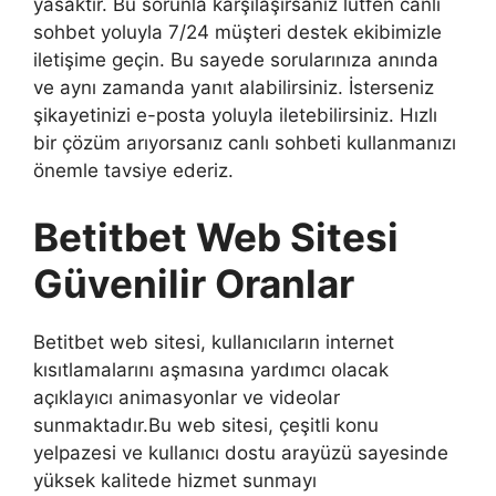
yasaktır. Bu sorunla karşılaşırsanız lütfen canlı
sohbet yoluyla 7/24 müşteri destek ekibimizle
iletişime geçin. Bu sayede sorularınıza anında
ve aynı zamanda yanıt alabilirsiniz. İsterseniz
şikayetinizi e-posta yoluyla iletebilirsiniz. Hızlı
bir çözüm arıyorsanız canlı sohbeti kullanmanızı
önemle tavsiye ederiz.
Betitbet Web Sitesi
Güvenilir Oranlar
Betitbet web sitesi, kullanıcıların internet
kısıtlamalarını aşmasına yardımcı olacak
açıklayıcı animasyonlar ve videolar
sunmaktadır.Bu web sitesi, çeşitli konu
yelpazesi ve kullanıcı dostu arayüzü sayesinde
yüksek kalitede hizmet sunmayı