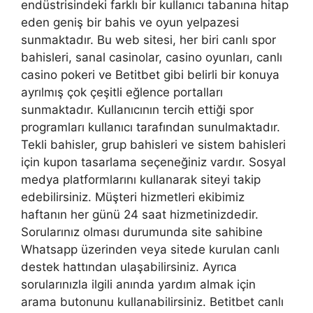
endüstrisindeki farklı bir kullanıcı tabanına hitap
eden geniş bir bahis ve oyun yelpazesi
sunmaktadır. Bu web sitesi, her biri canlı spor
bahisleri, sanal casinolar, casino oyunları, canlı
casino pokeri ve Betitbet gibi belirli bir konuya
ayrılmış çok çeşitli eğlence portalları
sunmaktadır. Kullanıcının tercih ettiği spor
programları kullanıcı tarafından sunulmaktadır.
Tekli bahisler, grup bahisleri ve sistem bahisleri
için kupon tasarlama seçeneğiniz vardır. Sosyal
medya platformlarını kullanarak siteyi takip
edebilirsiniz. Müşteri hizmetleri ekibimiz
haftanın her günü 24 saat hizmetinizdedir.
Sorularınız olması durumunda site sahibine
Whatsapp üzerinden veya sitede kurulan canlı
destek hattından ulaşabilirsiniz. Ayrıca
sorularınızla ilgili anında yardım almak için
arama butonunu kullanabilirsiniz. Betitbet canlı