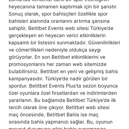
heyecanına tamamen kaptırmak için bir şanstır.
Sonuç olarak, spor bahisçileri özellikle spor
bahisleri alanında oranlarını artırma şansına
sahiptir. Betitbet Events web sitesi Türkiye’de
gerçekleşen en heyecan verici etkinliklerin
kapsamlı bir listesini sunmaktadır. Güvenilirlikleri
ve cömertlikleri nedeniyle oldukça saygı
görüyorlar. En son Betitbet etkinliklerini ve
promosyonlarını her zaman web sitemizde
bulabilirsiniz. Betitbet en yeni ve gelişmiş bahis
kampanyasıdır. Türkiye’de nadir görülen bir
spordur. Betitbet Events Plus’ta sezon boyunca
özel oyunlara özel fırsatlardan ve indirimlerden
yararlanın. Bu bağlamda Betitbet Türkiye’de ilk
tercih olarak öne çıkıyor. Betitbet web sitesi
maç öncesinde, Betitbet Bahis ise maç
sırasında bahis yapmanızı sağlar. Bu, oyunun