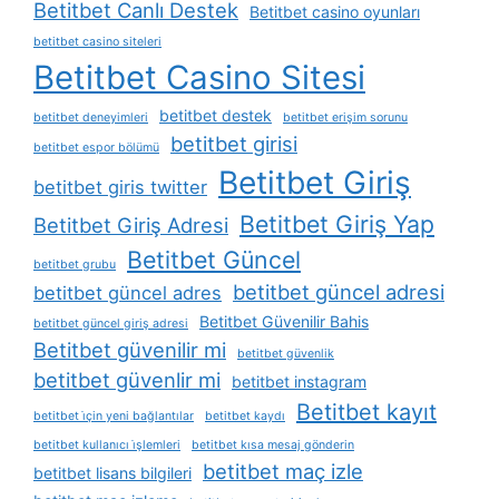
Betitbet Canlı Destek
Betitbet casino oyunları
betitbet casino siteleri
Betitbet Casino Sitesi
betitbet destek
betitbet deneyimleri
betitbet erişim sorunu
betitbet girisi
betitbet espor bölümü
Betitbet Giriş
betitbet giris twitter
Betitbet Giriş Yap
Betitbet Giriş Adresi
Betitbet Güncel
betitbet grubu
betitbet güncel adresi
betitbet güncel adres
Betitbet Güvenilir Bahis
betitbet güncel giriş adresi
Betitbet güvenilir mi
betitbet güvenlik
betitbet güvenlir mi
betitbet instagram
Betitbet kayıt
betitbet i̇çin yeni bağlantılar
betitbet kaydı
betitbet kullanıcı i̇şlemleri
betitbet kısa mesaj gönderin
betitbet maç izle
betitbet lisans bilgileri