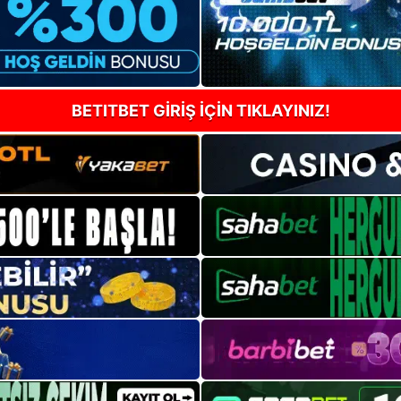
BETITBET GİRİŞ İÇİN TIKLAYINIZ!