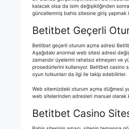
kalacak olsa da isim değişikliğinden sonra
güncellenmiş bahis sitesine giriş yapmak içi
Betitbet Geçerli Ot
Betitbet geçerli oturum açma adresi Betitb
Aşağıdaki anormal web sitesi adresi değişi
zamandır üyelerini rahatsız etmeyen ve y
prosedürlerini kullanıyor. Betitbet casino 
oyun tutkunları da ilgi ile takip edebilirler.
Web sitemizdeki oturum açma düğmesi yaln
web sitelerinden adresleri manuel olarak ko
Betitbet Casino Site
Bahis sitesinin amacı, sitenin temasına g