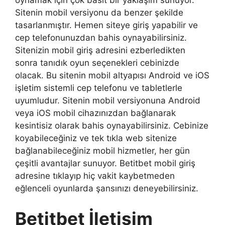
oynamak için çok basit bir yaklaşım sunuyor.
Sitenin mobil versiyonu da benzer şekilde
tasarlanmıştır. Hemen siteye giriş yapabilir ve
cep telefonunuzdan bahis oynayabilirsiniz.
Sitenizin mobil giriş adresini ezberledikten
sonra tanıdık oyun seçenekleri cebinizde
olacak. Bu sitenin mobil altyapısı Android ve iOS
işletim sistemli cep telefonu ve tabletlerle
uyumludur. Sitenin mobil versiyonuna Android
veya iOS mobil cihazınızdan bağlanarak
kesintisiz olarak bahis oynayabilirsiniz. Cebinize
koyabileceğiniz ve tek tıkla web sitenize
bağlanabileceğiniz mobil hizmetler, her gün
çeşitli avantajlar sunuyor. Betitbet mobil giriş
adresine tıklayıp hiç vakit kaybetmeden
eğlenceli oyunlarda şansınızı deneyebilirsiniz.
Betitbet İletişim