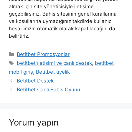
almak için site yöneticisiyle iletişime
geçebilirsiniz. Bahis sitesinin genel kurallarına
ve koşullarına uymadığınız takdirde kullanıcı
hesabınızın otomatik olarak kapatılacağını da
belirtiriz.
Kategoriler
Betitbet Promosyonlar
Etiketler
betitbet i̇letişimi ve canlı destek
,
betitbet
mobil giriş
,
Betitbet üyelik
Betitbet Destek
Betitbet Canlı Bahis Oyunu
Yorum yapın