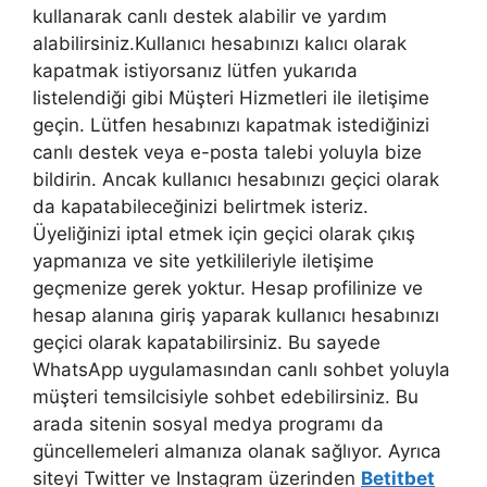
kullanarak canlı destek alabilir ve yardım
alabilirsiniz.Kullanıcı hesabınızı kalıcı olarak
kapatmak istiyorsanız lütfen yukarıda
listelendiği gibi Müşteri Hizmetleri ile iletişime
geçin. Lütfen hesabınızı kapatmak istediğinizi
canlı destek veya e-posta talebi yoluyla bize
bildirin. Ancak kullanıcı hesabınızı geçici olarak
da kapatabileceğinizi belirtmek isteriz.
Üyeliğinizi iptal etmek için geçici olarak çıkış
yapmanıza ve site yetkilileriyle iletişime
geçmenize gerek yoktur. Hesap profilinize ve
hesap alanına giriş yaparak kullanıcı hesabınızı
geçici olarak kapatabilirsiniz. Bu sayede
WhatsApp uygulamasından canlı sohbet yoluyla
müşteri temsilcisiyle sohbet edebilirsiniz. Bu
arada sitenin sosyal medya programı da
güncellemeleri almanıza olanak sağlıyor. Ayrıca
siteyi Twitter ve Instagram üzerinden
Betitbet