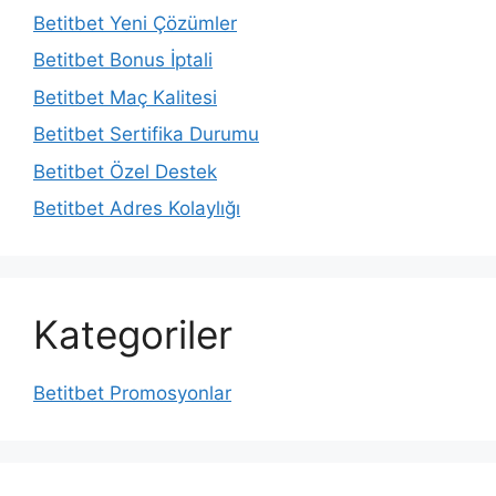
Betitbet Yeni Çözümler
Betitbet Bonus İptali
Betitbet Maç Kalitesi
Betitbet Sertifika Durumu
Betitbet Özel Destek
Betitbet Adres Kolaylığı
Kategoriler
Betitbet Promosyonlar