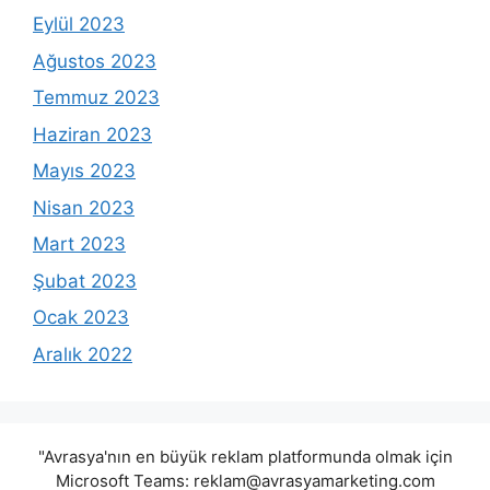
Eylül 2023
Ağustos 2023
Temmuz 2023
Haziran 2023
Mayıs 2023
Nisan 2023
Mart 2023
Şubat 2023
Ocak 2023
Aralık 2022
"Avrasya'nın en büyük reklam platformunda olmak için
Microsoft Teams:
reklam@avrasyamarketing.com