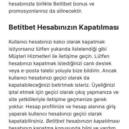
hesabınızla birlikte Betitbet bonus ve
promosyonlarınız da silinecektir.
Betitbet Hesabınızın Kapatılması
Kullanıcı hesabınızı kalıcı olarak kapatmak
istiyorsanız lütfen yukarıda listelendiği gibi
Müşteri Hizmetleri ile iletişime geçin. Lütfen
hesabınızı kapatmak istediğinizi canlı destek
veya e-posta talebi yoluyla bize bildirin. Ancak
kullanıcı hesabınızı geçici olarak da
kapatabileceğinizi belirtmek isteriz. Üyeliğinizi
iptal etmek için geçici olarak çıkış yapmanıza ve
site yetkilileriyle iletişime geçmenize gerek
yoktur. Hesap profilinize ve hesap alanına giriş
yaparak kullanıcı hesabınızı geçici olarak
kapatabilirsiniz.
Betitbet hesabınızın kapatılması
hesabınızı kapatma konusunda bilgi ve yardım