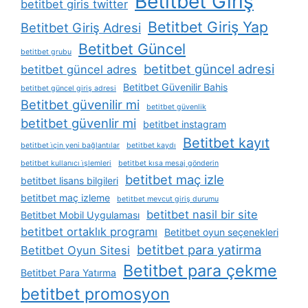
Betitbet Giriş
betitbet giris twitter
Betitbet Giriş Yap
Betitbet Giriş Adresi
Betitbet Güncel
betitbet grubu
betitbet güncel adresi
betitbet güncel adres
Betitbet Güvenilir Bahis
betitbet güncel giriş adresi
Betitbet güvenilir mi
betitbet güvenlik
betitbet güvenlir mi
betitbet instagram
Betitbet kayıt
betitbet i̇çin yeni bağlantılar
betitbet kaydı
betitbet kullanıcı i̇şlemleri
betitbet kısa mesaj gönderin
betitbet maç izle
betitbet lisans bilgileri
betitbet maç izleme
betitbet mevcut giriş durumu
betitbet nasil bir site
Betitbet Mobil Uygulaması
betitbet ortaklık programı
Betitbet oyun seçenekleri
betitbet para yatirma
Betitbet Oyun Sitesi
Betitbet para çekme
Betitbet Para Yatırma
betitbet promosyon