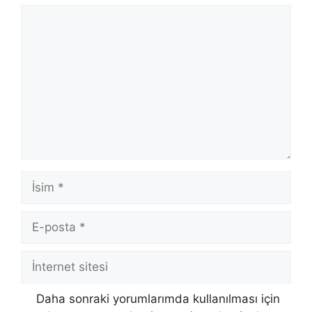
Yorum
İsim
E-
posta
İnternet
sitesi
Daha sonraki yorumlarımda kullanılması için