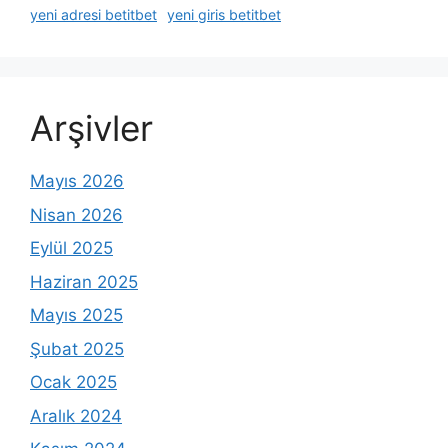
yeni adresi betitbet
yeni giris betitbet
Arşivler
Mayıs 2026
Nisan 2026
Eylül 2025
Haziran 2025
Mayıs 2025
Şubat 2025
Ocak 2025
Aralık 2024