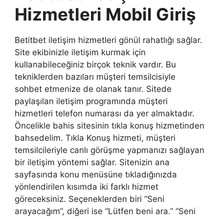
Hizmetleri Mobil Giriş
Betitbet iletişim hizmetleri gönül rahatlığı sağlar.
Site ekibinizle iletişim kurmak için
kullanabileceğiniz birçok teknik vardır. Bu
tekniklerden bazıları müşteri temsilcisiyle
sohbet etmenize de olanak tanır. Sitede
paylaşılan iletişim programında müşteri
hizmetleri telefon numarası da yer almaktadır.
Öncelikle bahis sitesinin tıkla konuş hizmetinden
bahsedelim. Tıkla Konuş hizmeti, müşteri
temsilcileriyle canlı görüşme yapmanızı sağlayan
bir iletişim yöntemi sağlar. Sitenizin ana
sayfasında konu menüsüne tıkladığınızda
yönlendirilen kısımda iki farklı hizmet
göreceksiniz. Seçeneklerden biri “Seni
arayacağım”, diğeri ise “Lütfen beni ara.” “Seni