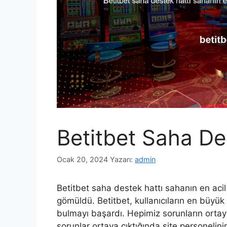
Betitbet Saha De
Ocak 20, 2024
Yazarı:
admin
Betitbet saha destek hattı sahanın en acil
gömüldü. Betitbet, kullanıcıların en büyük 
bulmayı başardı. Hepimiz sorunların ortay
sorunlar ortaya çıktığında site persone