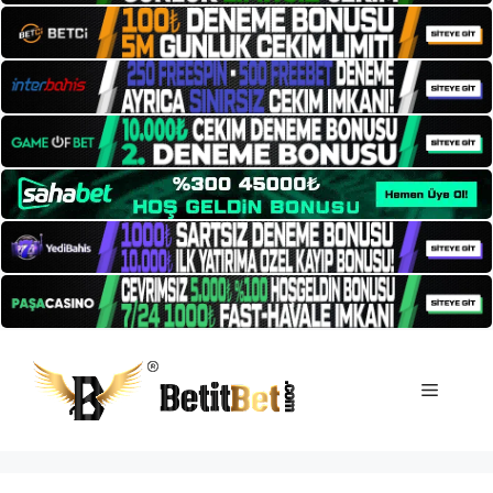
İçeriğe
atla
Menü