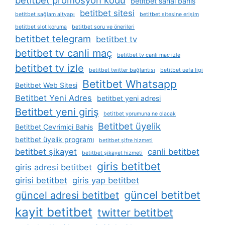
betitbet sanal bahis
betitbet sitesi
betitbet sağlam altyapı
betitbet sitesine erişim
betitbet slot koruma
betitbet soru ve önerileri
betitbet telegram
betitbet tv
betitbet tv canli maç
betitbet tv canli maç izle
betitbet tv izle
betitbet twitter bağlantısı
betitbet uefa ligi
Betitbet Whatsapp
Betitbet Web Sitesi
Betitbet Yeni Adres
betitbet yeni adresi
Betitbet yeni giriş
betitbet yorumuna ne olacak
Betitbet üyelik
Betitbet Çevrimiçi Bahis
betitbet üyelik programı
betitbet şifre hizmeti
betitbet şikayet
canli betitbet
betitbet şikayet hizmeti
giris betitbet
giris adresi betitbet
girisi betitbet
giris yap betitbet
güncel betitbet
güncel adresi betitbet
kayit betitbet
twitter betitbet