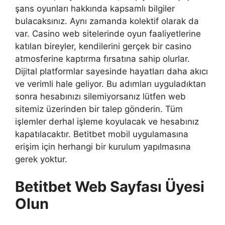
şans oyunları hakkında kapsamlı bilgiler
bulacaksınız. Aynı zamanda kolektif olarak da
var. Casino web sitelerinde oyun faaliyetlerine
katılan bireyler, kendilerini gerçek bir casino
atmosferine kaptırma fırsatına sahip olurlar.
Dijital platformlar sayesinde hayatları daha akıcı
ve verimli hale geliyor. Bu adımları uyguladıktan
sonra hesabınızı silemiyorsanız lütfen web
sitemiz üzerinden bir talep gönderin. Tüm
işlemler derhal işleme koyulacak ve hesabınız
kapatılacaktır. Betitbet mobil uygulamasına
erişim için herhangi bir kurulum yapılmasına
gerek yoktur.
Betitbet Web Sayfası Üyesi
Olun