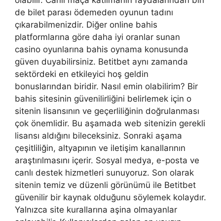
olabilir. Canlı maça katılmanın faydalarından biri
de bilet parası ödemeden oyunun tadını
çıkarabilmenizdir. Diğer online bahis
platformlarına göre daha iyi oranlar sunan
casino oyunlarına bahis oynama konusunda
güven duyabilirsiniz. Betitbet aynı zamanda
sektördeki en etkileyici hoş geldin
bonuslarından biridir. Nasıl emin olabilirim? Bir
bahis sitesinin güvenilirliğini belirlemek için o
sitenin lisansının ve geçerliliğinin doğrulanması
çok önemlidir. Bu aşamada web sitenizin gerekli
lisansı aldığını bileceksiniz. Sonraki aşama
çeşitliliğin, altyapının ve iletişim kanallarının
araştırılmasını içerir. Sosyal medya, e-posta ve
canlı destek hizmetleri sunuyoruz. Son olarak
sitenin temiz ve düzenli görünümü ile Betitbet
güvenilir bir kaynak olduğunu söylemek kolaydır.
Yalnızca site kurallarına aşina olmayanlar