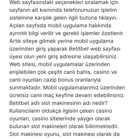
Web sayfasındaki seçenekleri sıralamak için
sayfanın alt kısmında telefonunuzun işletim
sistemine karşılık gelen ilgili butona tıklayın.
Açılan sayfada mobil uygulama hakkında
ayrıntılı bilgi verilir ve gerekli işlemler özetlenir.
Artık siteye gitmek yerine mobil uygulama
üzerinden giriş yaparak
Betitbet web sayfası
üyesi olun
yeni giriş adresine ulaşabilirsiniz.
Web sitesi, mobil uygulamalar üzerinden
erişilebilen çok çeşitli canlı bahis, casino ve
canlı oyunları cazip bonus oranlarıyla
sunmaktadır. Mobil uygulamalarımız üzerinden
ücretsiz canlı maç keyfine devam edebilirsiniz.
Betitbet adlı slot makinesinin adı nedir?
Kullanıcıların oldukça ilgisini çeken casino
oyunları, casino sitelerinde yaygın olarak
bulunan slot makineleri olarak bilinmektedir.
Slot makinesi oyunu, slot makinesi olarak da