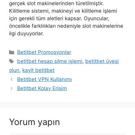
gerçek slot makinelerinden türetilmiştir.
Kilitleme sistemi, makineyi ve kilitleme işlemi
için gerekli tüm aletleri kapsar. Oyuncular,
öncelikle farklılıkları nedeniyle slot makinelerine
ilgi duyuyorlar.
Kategoriler
Betitbet Promosyonlar
Etiketler
betitbet hesap silme i̇şlemi
,
betitbet üyesi
olun
,
kayit betitbet
Betitbet VPN Kullanımı
Betitbet Kolay Erişim
Yorum yapın