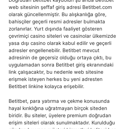
Doğrudan Betitbet kaydolun şu anda Betitbet
web sitesinin şeffaf giriş adresi Betitbet.com
olarak güncellenmiştir. Bu alışkanlığa göre,
bahisçiler geçerli resmi adresler bulmakta
zorlanırlar. Yurt dışında faaliyet gösteren
çevrimiçi casino siteleri ve casinolar ülkemizde
yasa dışı casino olarak kabul edilir ve geçerli
adresler engellenebilir. Betitbet mevcut
adresinin de geçersiz olduğu ortaya çıktı, bu
uygulamadan sonra Betitbet giriş ekranındaki
link çalışacaktır, bu nedenle web sitesine
erişmek isteyen herkes bu yeni adresten
Betitbet linkine kolayca erişebilir.
Betitbet, para yatırma ve çekme konusunda
hayal kırıklığına uğratmayan birçok siteden
biridir. Bu siteler, üyelere premium doğrudan
erişim siteleri olarak sunulmaktadır. Kurulduğu