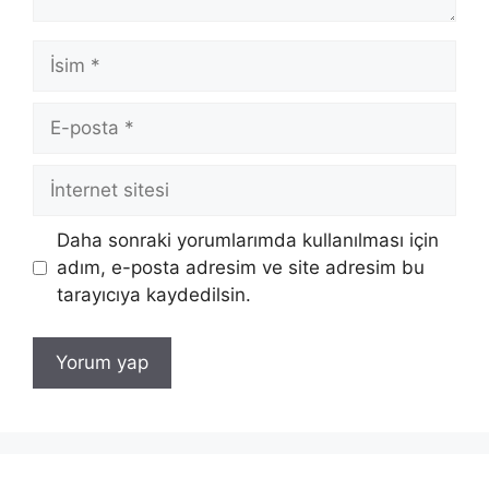
İsim
E-
posta
İnternet
sitesi
Daha sonraki yorumlarımda kullanılması için
adım, e-posta adresim ve site adresim bu
tarayıcıya kaydedilsin.