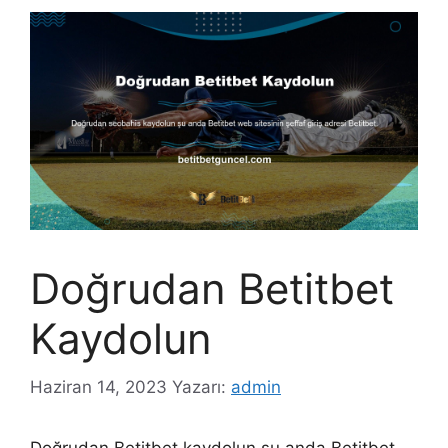
Doğrudan Betitbet
Kaydolun
Haziran 14, 2023
Yazarı:
admin