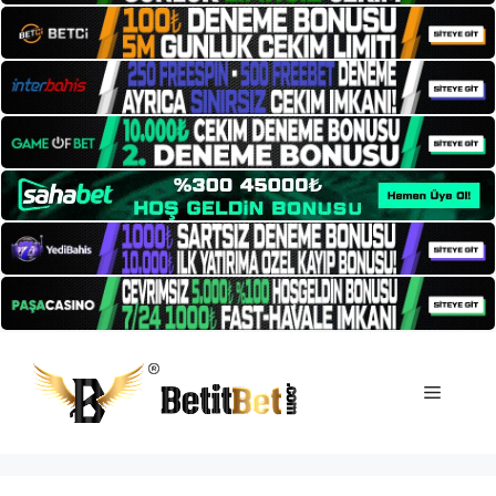
İçeriğe
atla
Menü