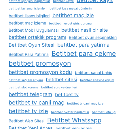
betitbet i̇çin yeni bağlantılar
betitbet kaydı
betitbet kullanıcı i̇şlemleri
betitbet kısa mesaj gönderin
betitbet maç izle
betitbet lisans bilgileri
betitbet maç izleme
betitbet mevcut giriş durumu
betitbet nasil bir site
Betitbet Mobil Uygulaması
betitbet ortaklık programı
Betitbet oyun seçenekleri
betitbet para yatirma
Betitbet Oyun Sitesi
Betitbet para çekme
Betitbet Para Yatırma
betitbet promosyon
betitbet promosyon kodu
betitbet sanal bahis
betitbet sitesi
betitbet sağlam altyapı
betitbet sitesine erişim
betitbet slot koruma
betitbet soru ve önerileri
betitbet telegram
betitbet tv
betitbet tv canli maç
betitbet tv canli maç izle
betitbet tv izle
betitbet twitter bağlantısı
betitbet uefa ligi
Betitbet Whatsapp
Betitbet Web Sitesi
Betitbet Yeni Adres
betitbet yeni adresi