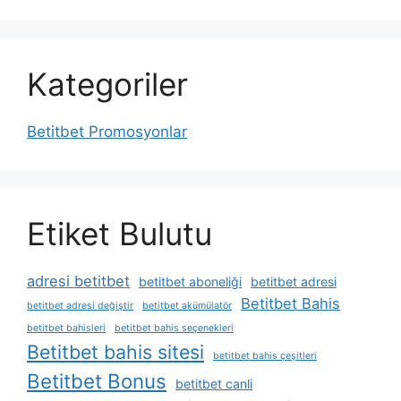
Kategoriler
Betitbet Promosyonlar
Etiket Bulutu
adresi betitbet
betitbet aboneliği
betitbet adresi
Betitbet Bahis
betitbet adresi değiştir
betitbet akümülatör
betitbet bahisleri
betitbet bahis seçenekleri
Betitbet bahis sitesi
betitbet bahis çeşitleri
Betitbet Bonus
betitbet canli