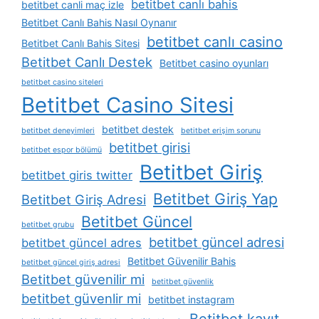
betitbet canlı bahis
betitbet canli maç izle
Betitbet Canlı Bahis Nasıl Oynanır
betitbet canlı casino
Betitbet Canlı Bahis Sitesi
Betitbet Canlı Destek
Betitbet casino oyunları
betitbet casino siteleri
Betitbet Casino Sitesi
betitbet destek
betitbet deneyimleri
betitbet erişim sorunu
betitbet girisi
betitbet espor bölümü
Betitbet Giriş
betitbet giris twitter
Betitbet Giriş Yap
Betitbet Giriş Adresi
Betitbet Güncel
betitbet grubu
betitbet güncel adresi
betitbet güncel adres
Betitbet Güvenilir Bahis
betitbet güncel giriş adresi
Betitbet güvenilir mi
betitbet güvenlik
betitbet güvenlir mi
betitbet instagram
Betitbet kayıt