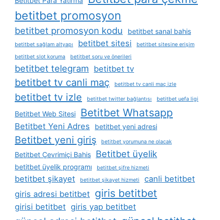
Betitbet Para Yatırma
betitbet promosyon
betitbet promosyon kodu
betitbet sanal bahis
betitbet sitesi
betitbet sağlam altyapı
betitbet sitesine erişim
betitbet slot koruma
betitbet soru ve önerileri
betitbet telegram
betitbet tv
betitbet tv canli maç
betitbet tv canli maç izle
betitbet tv izle
betitbet twitter bağlantısı
betitbet uefa ligi
Betitbet Whatsapp
Betitbet Web Sitesi
Betitbet Yeni Adres
betitbet yeni adresi
Betitbet yeni giriş
betitbet yorumuna ne olacak
Betitbet üyelik
Betitbet Çevrimiçi Bahis
betitbet üyelik programı
betitbet şifre hizmeti
betitbet şikayet
canli betitbet
betitbet şikayet hizmeti
giris betitbet
giris adresi betitbet
girisi betitbet
giris yap betitbet