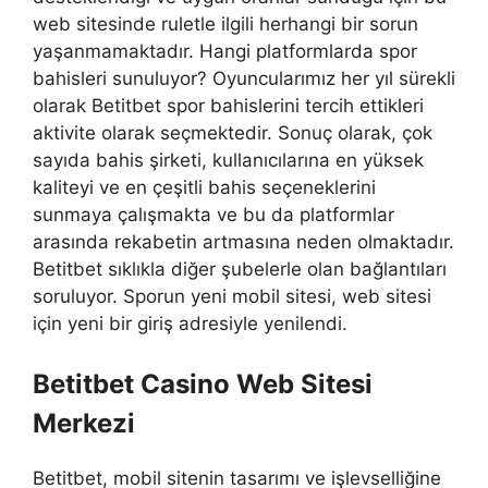
web sitesinde ruletle ilgili herhangi bir sorun
yaşanmamaktadır. Hangi platformlarda spor
bahisleri sunuluyor? Oyuncularımız her yıl sürekli
olarak Betitbet spor bahislerini tercih ettikleri
aktivite olarak seçmektedir. Sonuç olarak, çok
sayıda bahis şirketi, kullanıcılarına en yüksek
kaliteyi ve en çeşitli bahis seçeneklerini
sunmaya çalışmakta ve bu da platformlar
arasında rekabetin artmasına neden olmaktadır.
Betitbet sıklıkla diğer şubelerle olan bağlantıları
soruluyor. Sporun yeni mobil sitesi, web sitesi
için yeni bir giriş adresiyle yenilendi.
Betitbet Casino Web Sitesi
Merkezi
Betitbet, mobil sitenin tasarımı ve işlevselliğine