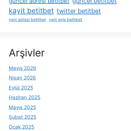
güncel betitbet
güncel adresi betitbet
kayit betitbet
twitter betitbet
yeni adresi betitbet
yeni giris betitbet
Arşivler
Mayıs 2026
Nisan 2026
Eylül 2025
Haziran 2025
Mayıs 2025
Şubat 2025
Ocak 2025