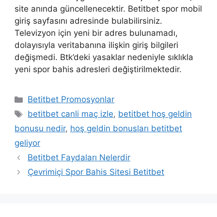
site anında güncellenecektir. Betitbet spor mobil
giriş sayfasını adresinde bulabilirsiniz.
Televizyon için yeni bir adres bulunamadı,
dolayısıyla veritabanına ilişkin giriş bilgileri
değişmedi. Btk’deki yasaklar nedeniyle sıklıkla
yeni spor bahis adresleri değiştirilmektedir.
Kategoriler
Betitbet Promosyonlar
Etiketler
betitbet canli maç izle
,
betitbet hoş geldin
bonusu nedir
,
hoş geldin bonusları betitbet
geliyor
Betitbet Faydaları Nelerdir
Çevrimiçi Spor Bahis Sitesi Betitbet