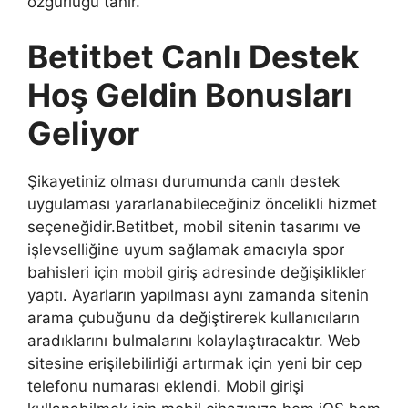
özgürlüğü tanır.
Betitbet Canlı Destek
Hoş Geldin Bonusları
Geliyor
Şikayetiniz olması durumunda canlı destek
uygulaması yararlanabileceğiniz öncelikli hizmet
seçeneğidir.Betitbet, mobil sitenin tasarımı ve
işlevselliğine uyum sağlamak amacıyla spor
bahisleri için mobil giriş adresinde değişiklikler
yaptı. Ayarların yapılması aynı zamanda sitenin
arama çubuğunu da değiştirerek kullanıcıların
aradıklarını bulmalarını kolaylaştıracaktır. Web
sitesine erişilebilirliği artırmak için yeni bir cep
telefonu numarası eklendi. Mobil girişi