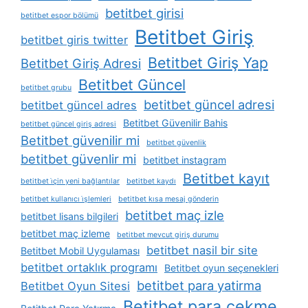
betitbet girisi
betitbet espor bölümü
Betitbet Giriş
betitbet giris twitter
Betitbet Giriş Yap
Betitbet Giriş Adresi
Betitbet Güncel
betitbet grubu
betitbet güncel adresi
betitbet güncel adres
Betitbet Güvenilir Bahis
betitbet güncel giriş adresi
Betitbet güvenilir mi
betitbet güvenlik
betitbet güvenlir mi
betitbet instagram
Betitbet kayıt
betitbet i̇çin yeni bağlantılar
betitbet kaydı
betitbet kullanıcı i̇şlemleri
betitbet kısa mesaj gönderin
betitbet maç izle
betitbet lisans bilgileri
betitbet maç izleme
betitbet mevcut giriş durumu
betitbet nasil bir site
Betitbet Mobil Uygulaması
betitbet ortaklık programı
Betitbet oyun seçenekleri
betitbet para yatirma
Betitbet Oyun Sitesi
Betitbet para çekme