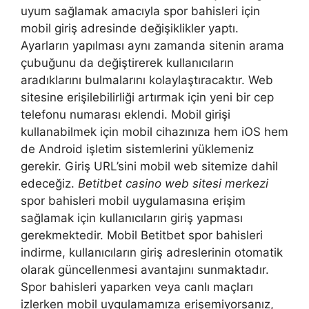
uyum sağlamak amacıyla spor bahisleri için
mobil giriş adresinde değişiklikler yaptı.
Ayarların yapılması aynı zamanda sitenin arama
çubuğunu da değiştirerek kullanıcıların
aradıklarını bulmalarını kolaylaştıracaktır. Web
sitesine erişilebilirliği artırmak için yeni bir cep
telefonu numarası eklendi. Mobil girişi
kullanabilmek için mobil cihazınıza hem iOS hem
de Android işletim sistemlerini yüklemeniz
gerekir. Giriş URL’sini mobil web sitemize dahil
edeceğiz.
Betitbet casino web sitesi merkezi
spor bahisleri mobil uygulamasına erişim
sağlamak için kullanıcıların giriş yapması
gerekmektedir. Mobil Betitbet spor bahisleri
indirme, kullanıcıların giriş adreslerinin otomatik
olarak güncellenmesi avantajını sunmaktadır.
Spor bahisleri yaparken veya canlı maçları
izlerken mobil uygulamamıza erişemiyorsanız,