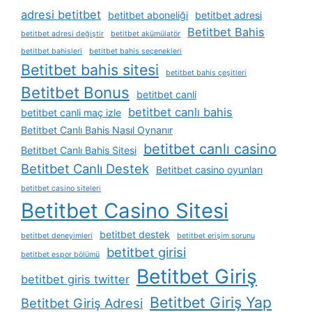
adresi betitbet
betitbet aboneliği
betitbet adresi
Betitbet Bahis
betitbet adresi değiştir
betitbet akümülatör
betitbet bahisleri
betitbet bahis seçenekleri
Betitbet bahis sitesi
betitbet bahis çeşitleri
Betitbet Bonus
betitbet canli
betitbet canlı bahis
betitbet canli maç izle
Betitbet Canlı Bahis Nasıl Oynanır
betitbet canlı casino
Betitbet Canlı Bahis Sitesi
Betitbet Canlı Destek
Betitbet casino oyunları
betitbet casino siteleri
Betitbet Casino Sitesi
betitbet destek
betitbet deneyimleri
betitbet erişim sorunu
betitbet girisi
betitbet espor bölümü
Betitbet Giriş
betitbet giris twitter
Betitbet Giriş Yap
Betitbet Giriş Adresi