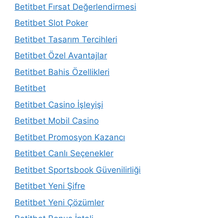
Betitbet Fırsat Değerlendirmesi
Betitbet Slot Poker
Betitbet Tasarım Tercihleri
Betitbet Özel Avantajlar
Betitbet Bahis Özellikleri
Betitbet
Betitbet Casino İşleyişi
Betitbet Mobil Casino
Betitbet Promosyon Kazancı
Betitbet Canlı Seçenekler
Betitbet Sportsbook Güvenilirliği
Betitbet Yeni Şifre
Betitbet Yeni Çözümler