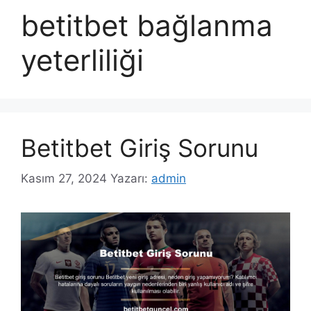
betitbet bağlanma
yeterliliği
Betitbet Giriş Sorunu
Kasım 27, 2024
Yazarı:
admin