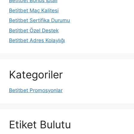
Betitbet Bonus İptali
Betitbet Maç Kalitesi
Betitbet Sertifika Durumu
Betitbet Özel Destek
Betitbet Adres Kolaylığı
Kategoriler
Betitbet Promosyonlar
Etiket Bulutu