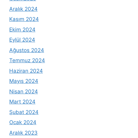
Aralık 2024
Kasım 2024
Ekim 2024
Eylül 2024
Ağustos 2024
Temmuz 2024
Haziran 2024
Mayıs 2024
Nisan 2024
Mart 2024
Şubat 2024
Ocak 2024
Aralık 2023