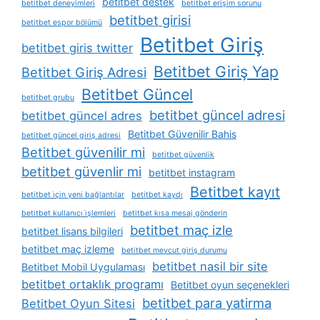
betitbet destek
betitbet deneyimleri
betitbet erişim sorunu
betitbet girisi
betitbet espor bölümü
Betitbet Giriş
betitbet giris twitter
Betitbet Giriş Yap
Betitbet Giriş Adresi
Betitbet Güncel
betitbet grubu
betitbet güncel adresi
betitbet güncel adres
Betitbet Güvenilir Bahis
betitbet güncel giriş adresi
Betitbet güvenilir mi
betitbet güvenlik
betitbet güvenlir mi
betitbet instagram
Betitbet kayıt
betitbet i̇çin yeni bağlantılar
betitbet kaydı
betitbet kullanıcı i̇şlemleri
betitbet kısa mesaj gönderin
betitbet maç izle
betitbet lisans bilgileri
betitbet maç izleme
betitbet mevcut giriş durumu
betitbet nasil bir site
Betitbet Mobil Uygulaması
betitbet ortaklık programı
Betitbet oyun seçenekleri
betitbet para yatirma
Betitbet Oyun Sitesi