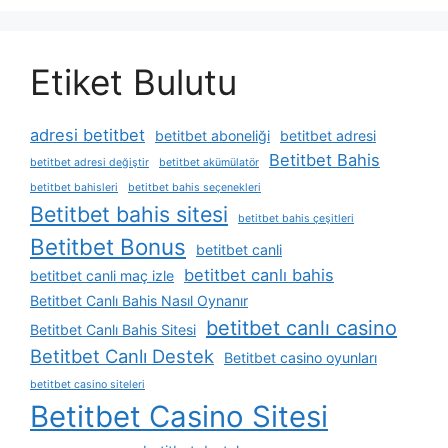
Etiket Bulutu
adresi betitbet
betitbet aboneliği
betitbet adresi
Betitbet Bahis
betitbet adresi değiştir
betitbet akümülatör
betitbet bahisleri
betitbet bahis seçenekleri
Betitbet bahis sitesi
betitbet bahis çeşitleri
Betitbet Bonus
betitbet canli
betitbet canlı bahis
betitbet canli maç izle
Betitbet Canlı Bahis Nasıl Oynanır
betitbet canlı casino
Betitbet Canlı Bahis Sitesi
Betitbet Canlı Destek
Betitbet casino oyunları
betitbet casino siteleri
Betitbet Casino Sitesi