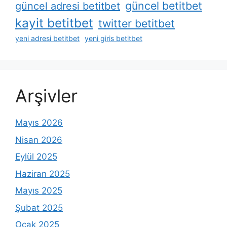
güncel betitbet
güncel adresi betitbet
kayit betitbet
twitter betitbet
yeni adresi betitbet
yeni giris betitbet
Arşivler
Mayıs 2026
Nisan 2026
Eylül 2025
Haziran 2025
Mayıs 2025
Şubat 2025
Ocak 2025