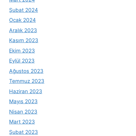
Şubat 2024
Ocak 2024
Aralık 2023
Kasım 2023
Ekim 2023
Eylül 2023
Ağustos 2023
Temmuz 2023
Haziran 2023
Mayıs 2023
Nisan 2023
Mart 2023
Şubat 2023