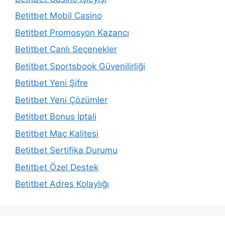
Betitbet Mobil Casino
Betitbet Promosyon Kazancı
Betitbet Canlı Seçenekler
Betitbet Sportsbook Güvenilirliği
Betitbet Yeni Şifre
Betitbet Yeni Çözümler
Betitbet Bonus İptali
Betitbet Maç Kalitesi
Betitbet Sertifika Durumu
Betitbet Özel Destek
Betitbet Adres Kolaylığı