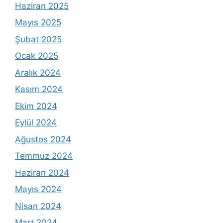
Haziran 2025
Mayıs 2025
Şubat 2025
Ocak 2025
Aralık 2024
Kasım 2024
Ekim 2024
Eylül 2024
Ağustos 2024
Temmuz 2024
Haziran 2024
Mayıs 2024
Nisan 2024
Mart 2024