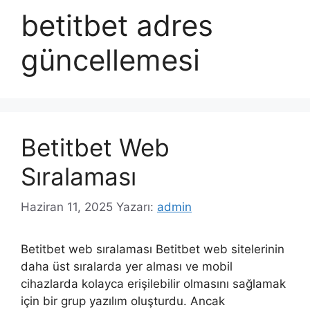
betitbet adres
güncellemesi
Betitbet Web
Sıralaması
Haziran 11, 2025
Yazarı:
admin
Betitbet web sıralaması Betitbet web sitelerinin
daha üst sıralarda yer alması ve mobil
cihazlarda kolayca erişilebilir olmasını sağlamak
için bir grup yazılım oluşturdu. Ancak