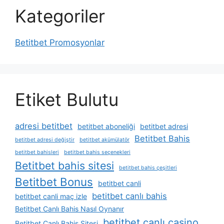
Kategoriler
Betitbet Promosyonlar
Etiket Bulutu
adresi betitbet
betitbet aboneliği
betitbet adresi
Betitbet Bahis
betitbet adresi değiştir
betitbet akümülatör
betitbet bahisleri
betitbet bahis seçenekleri
Betitbet bahis sitesi
betitbet bahis çeşitleri
Betitbet Bonus
betitbet canli
betitbet canlı bahis
betitbet canli maç izle
Betitbet Canlı Bahis Nasıl Oynanır
betitbet canlı casino
Betitbet Canlı Bahis Sitesi