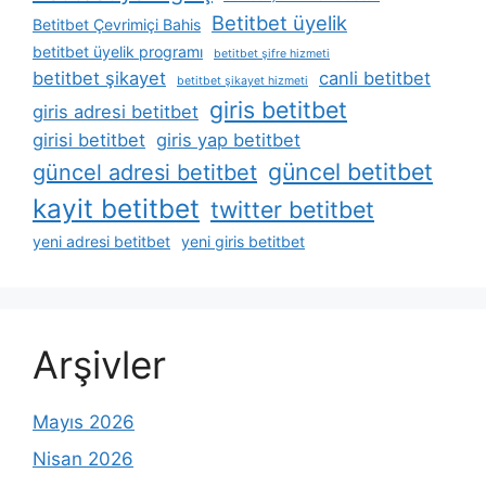
Betitbet üyelik
Betitbet Çevrimiçi Bahis
betitbet üyelik programı
betitbet şifre hizmeti
betitbet şikayet
canli betitbet
betitbet şikayet hizmeti
giris betitbet
giris adresi betitbet
girisi betitbet
giris yap betitbet
güncel betitbet
güncel adresi betitbet
kayit betitbet
twitter betitbet
yeni adresi betitbet
yeni giris betitbet
Arşivler
Mayıs 2026
Nisan 2026