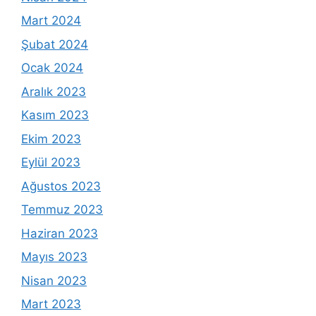
Mart 2024
Şubat 2024
Ocak 2024
Aralık 2023
Kasım 2023
Ekim 2023
Eylül 2023
Ağustos 2023
Temmuz 2023
Haziran 2023
Mayıs 2023
Nisan 2023
Mart 2023