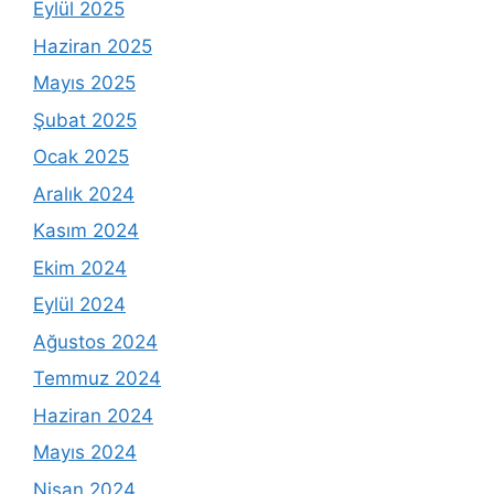
Eylül 2025
Haziran 2025
Mayıs 2025
Şubat 2025
Ocak 2025
Aralık 2024
Kasım 2024
Ekim 2024
Eylül 2024
Ağustos 2024
Temmuz 2024
Haziran 2024
Mayıs 2024
Nisan 2024