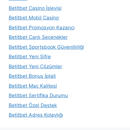
Betitbet Casino İşleyişi
Betitbet Mobil Casino
Betitbet Promosyon Kazancı
Betitbet Canlı Seçenekler
Betitbet Sportsbook Güvenilirliği
Betitbet Yeni Şifre
Betitbet Yeni Çözümler
Betitbet Bonus İptali
Betitbet Maç Kalitesi
Betitbet Sertifika Durumu
Betitbet Özel Destek
Betitbet Adres Kolaylığı