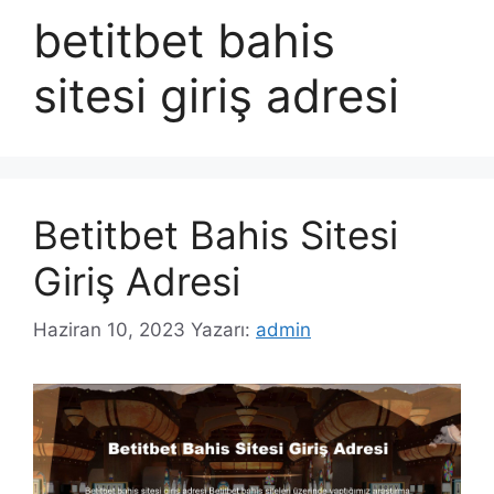
betitbet bahis
sitesi giriş adresi
Betitbet Bahis Sitesi
Giriş Adresi
Haziran 10, 2023
Yazarı:
admin