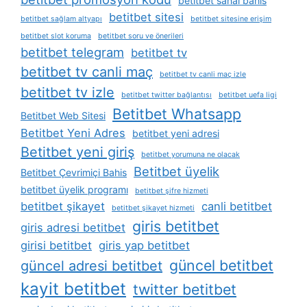
betitbet sanal bahis
betitbet sitesi
betitbet sağlam altyapı
betitbet sitesine erişim
betitbet slot koruma
betitbet soru ve önerileri
betitbet telegram
betitbet tv
betitbet tv canli maç
betitbet tv canli maç izle
betitbet tv izle
betitbet twitter bağlantısı
betitbet uefa ligi
Betitbet Whatsapp
Betitbet Web Sitesi
Betitbet Yeni Adres
betitbet yeni adresi
Betitbet yeni giriş
betitbet yorumuna ne olacak
Betitbet üyelik
Betitbet Çevrimiçi Bahis
betitbet üyelik programı
betitbet şifre hizmeti
betitbet şikayet
canli betitbet
betitbet şikayet hizmeti
giris betitbet
giris adresi betitbet
girisi betitbet
giris yap betitbet
güncel betitbet
güncel adresi betitbet
kayit betitbet
twitter betitbet