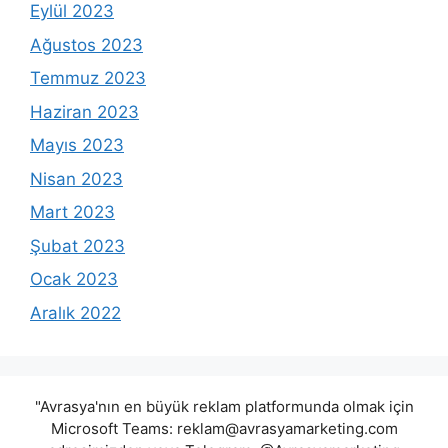
Eylül 2023
Ağustos 2023
Temmuz 2023
Haziran 2023
Mayıs 2023
Nisan 2023
Mart 2023
Şubat 2023
Ocak 2023
Aralık 2022
"Avrasya'nın en büyük reklam platformunda olmak için
Microsoft Teams:
reklam@avrasyamarketing.com