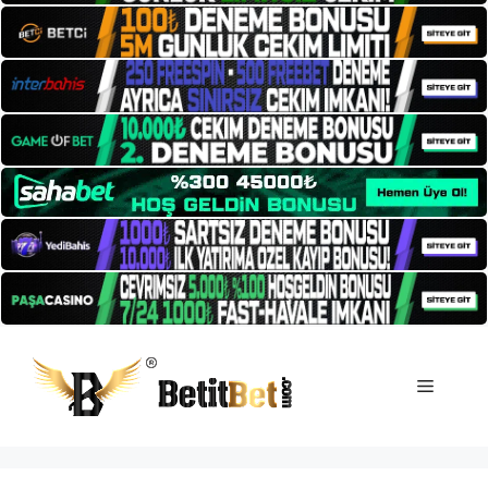
İçeriğe
atla
Menü