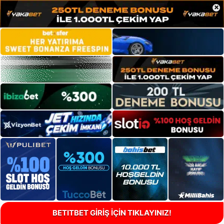
×
BETITBET GİRİŞ İÇİN TIKLAYINIZ!