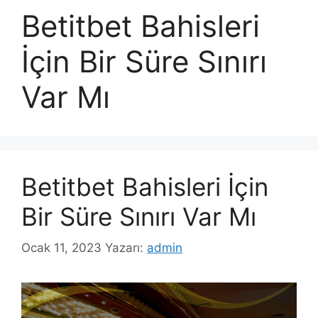
Betitbet Bahisleri
İçin Bir Süre Sınırı
Var Mı
Betitbet Bahisleri İçin
Bir Süre Sınırı Var Mı
Ocak 11, 2023
Yazarı:
admin