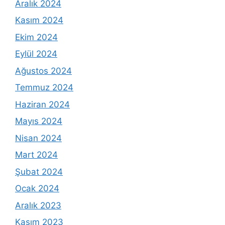
Aralık 2024
Kasım 2024
Ekim 2024
Eylül 2024
Ağustos 2024
Temmuz 2024
Haziran 2024
Mayıs 2024
Nisan 2024
Mart 2024
Şubat 2024
Ocak 2024
Aralık 2023
Kasım 2023