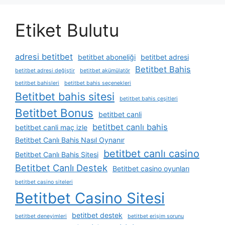
Etiket Bulutu
adresi betitbet
betitbet aboneliği
betitbet adresi
Betitbet Bahis
betitbet adresi değiştir
betitbet akümülatör
betitbet bahisleri
betitbet bahis seçenekleri
Betitbet bahis sitesi
betitbet bahis çeşitleri
Betitbet Bonus
betitbet canli
betitbet canlı bahis
betitbet canli maç izle
Betitbet Canlı Bahis Nasıl Oynanır
betitbet canlı casino
Betitbet Canlı Bahis Sitesi
Betitbet Canlı Destek
Betitbet casino oyunları
betitbet casino siteleri
Betitbet Casino Sitesi
betitbet destek
betitbet deneyimleri
betitbet erişim sorunu