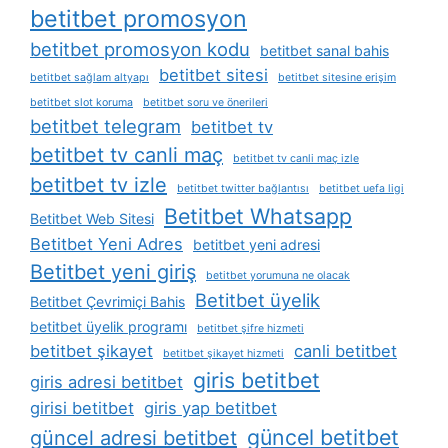
betitbet promosyon
betitbet promosyon kodu
betitbet sanal bahis
betitbet sitesi
betitbet sağlam altyapı
betitbet sitesine erişim
betitbet slot koruma
betitbet soru ve önerileri
betitbet telegram
betitbet tv
betitbet tv canli maç
betitbet tv canli maç izle
betitbet tv izle
betitbet twitter bağlantısı
betitbet uefa ligi
Betitbet Whatsapp
Betitbet Web Sitesi
Betitbet Yeni Adres
betitbet yeni adresi
Betitbet yeni giriş
betitbet yorumuna ne olacak
Betitbet üyelik
Betitbet Çevrimiçi Bahis
betitbet üyelik programı
betitbet şifre hizmeti
betitbet şikayet
canli betitbet
betitbet şikayet hizmeti
giris betitbet
giris adresi betitbet
girisi betitbet
giris yap betitbet
güncel betitbet
güncel adresi betitbet