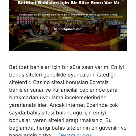
Betitbet bahisleri için bir süre sınırı var mı En iyi
bonus siteleri genellikle oyuncuların istediği
sitelerdir. Casino sitesi bonusları ücretsiz
bahisler sunar ve kullanıcılar ceplerinde para
bırakmadan uygulama incelemelerinden
yararlanabilirler. Ancak internet üzerinde çok
sayıda bahis sitesi bulunduğu için en iyi
bonusları veren siteleri araştırmalısınız. Bu
bağlamda, hangi bahis sitelerinin en güvenilir ve
hangilerinin daha …
Devamını oku…