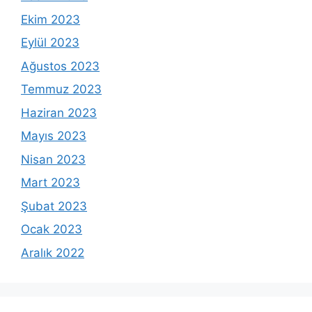
Ekim 2023
Eylül 2023
Ağustos 2023
Temmuz 2023
Haziran 2023
Mayıs 2023
Nisan 2023
Mart 2023
Şubat 2023
Ocak 2023
Aralık 2022