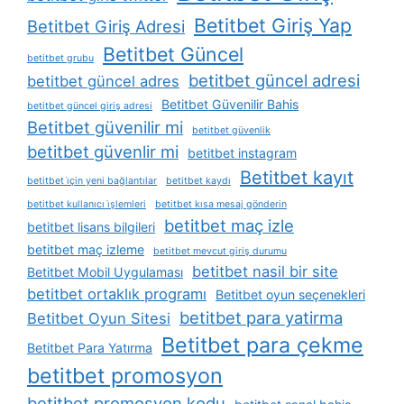
Betitbet Giriş Yap
Betitbet Giriş Adresi
Betitbet Güncel
betitbet grubu
betitbet güncel adresi
betitbet güncel adres
Betitbet Güvenilir Bahis
betitbet güncel giriş adresi
Betitbet güvenilir mi
betitbet güvenlik
betitbet güvenlir mi
betitbet instagram
Betitbet kayıt
betitbet i̇çin yeni bağlantılar
betitbet kaydı
betitbet kullanıcı i̇şlemleri
betitbet kısa mesaj gönderin
betitbet maç izle
betitbet lisans bilgileri
betitbet maç izleme
betitbet mevcut giriş durumu
betitbet nasil bir site
Betitbet Mobil Uygulaması
betitbet ortaklık programı
Betitbet oyun seçenekleri
betitbet para yatirma
Betitbet Oyun Sitesi
Betitbet para çekme
Betitbet Para Yatırma
betitbet promosyon
betitbet promosyon kodu