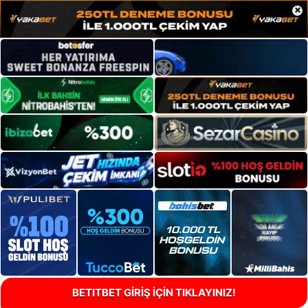
×
BETITBET GİRİŞ İÇİN TIKLAYINIZ!