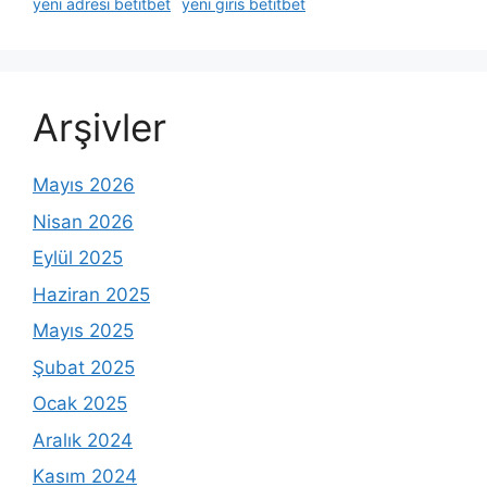
yeni adresi betitbet
yeni giris betitbet
Arşivler
Mayıs 2026
Nisan 2026
Eylül 2025
Haziran 2025
Mayıs 2025
Şubat 2025
Ocak 2025
Aralık 2024
Kasım 2024