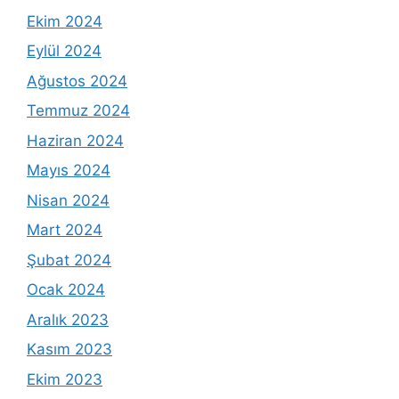
Ekim 2024
Eylül 2024
Ağustos 2024
Temmuz 2024
Haziran 2024
Mayıs 2024
Nisan 2024
Mart 2024
Şubat 2024
Ocak 2024
Aralık 2023
Kasım 2023
Ekim 2023