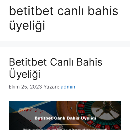
betitbet canlı bahis
üyeliği
Betitbet Canlı Bahis
Üyeliği
Ekim 25, 2023
Yazarı:
admin