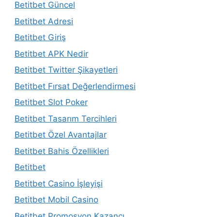
Betitbet Güncel
Betitbet Adresi
Betitbet Giriş
Betitbet APK Nedir
Betitbet Twitter Şikayetleri
Betitbet Fırsat Değerlendirmesi
Betitbet Slot Poker
Betitbet Tasarım Tercihleri
Betitbet Özel Avantajlar
Betitbet Bahis Özellikleri
Betitbet
Betitbet Casino İşleyişi
Betitbet Mobil Casino
Betitbet Promosyon Kazancı