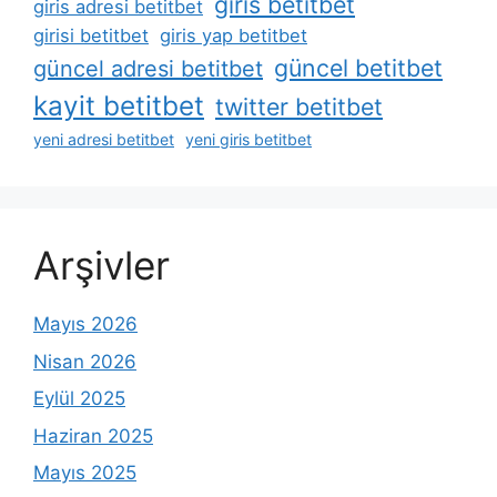
giris betitbet
giris adresi betitbet
girisi betitbet
giris yap betitbet
güncel betitbet
güncel adresi betitbet
kayit betitbet
twitter betitbet
yeni adresi betitbet
yeni giris betitbet
Arşivler
Mayıs 2026
Nisan 2026
Eylül 2025
Haziran 2025
Mayıs 2025