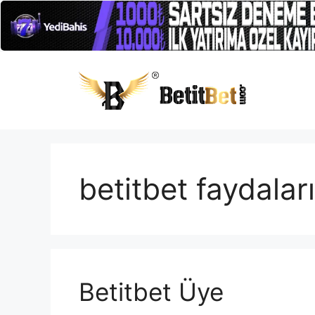
İçeriğe
atla
betitbet faydaları
Betitbet Üye