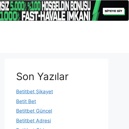
Son Yazılar
Betitbet Şikayet
Betit Bet
Betitbet Güncel
Betitbet Adresi