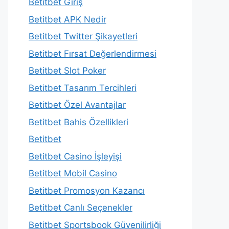
Betitbet Giriş
Betitbet APK Nedir
Betitbet Twitter Şikayetleri
Betitbet Fırsat Değerlendirmesi
Betitbet Slot Poker
Betitbet Tasarım Tercihleri
Betitbet Özel Avantajlar
Betitbet Bahis Özellikleri
Betitbet
Betitbet Casino İşleyişi
Betitbet Mobil Casino
Betitbet Promosyon Kazancı
Betitbet Canlı Seçenekler
Betitbet Sportsbook Güvenilirliği