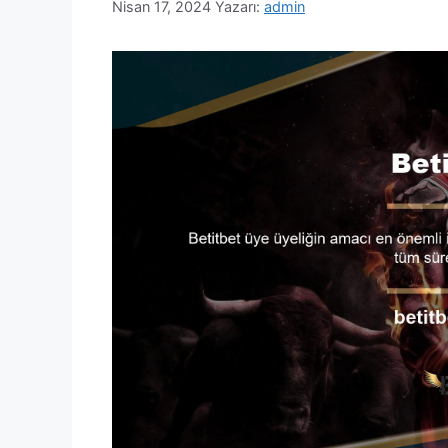
Nisan 17, 2024
Yazarı:
admin