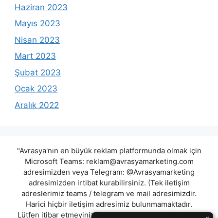
Haziran 2023
Mayıs 2023
Nisan 2023
Mart 2023
Şubat 2023
Ocak 2023
Aralık 2022
"Avrasya'nın en büyük reklam platformunda olmak için
Microsoft Teams:
reklam@avrasyamarketing.com
adresimizden veya Telegram: @Avrasyamarketing
adresimizden irtibat kurabilirsiniz. (Tek iletişim
adreslerimiz teams / telegram ve mail adresimizdir.
Harici hiçbir iletişim adresimiz bulunmamaktadır.
Lütfen itibar etmeyiniz.) Türkiye yasalarına göre 7258