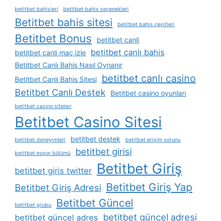
betitbet bahisleri
betitbet bahis seçenekleri
Betitbet bahis sitesi
betitbet bahis çeşitleri
Betitbet Bonus
betitbet canli
betitbet canlı bahis
betitbet canli maç izle
Betitbet Canlı Bahis Nasıl Oynanır
betitbet canlı casino
Betitbet Canlı Bahis Sitesi
Betitbet Canlı Destek
Betitbet casino oyunları
betitbet casino siteleri
Betitbet Casino Sitesi
betitbet destek
betitbet deneyimleri
betitbet erişim sorunu
betitbet girisi
betitbet espor bölümü
Betitbet Giriş
betitbet giris twitter
Betitbet Giriş Yap
Betitbet Giriş Adresi
Betitbet Güncel
betitbet grubu
betitbet güncel adresi
betitbet güncel adres