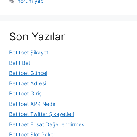
Yorum yap
Son Yazılar
Betitbet Şikayet
Betit Bet
Betitbet Güncel
Betitbet Adresi
Betitbet Giriş
Betitbet APK Nedir
Betitbet Twitter Şikayetleri
Betitbet Fırsat Değerlendirmesi
Betitbet Slot Poker