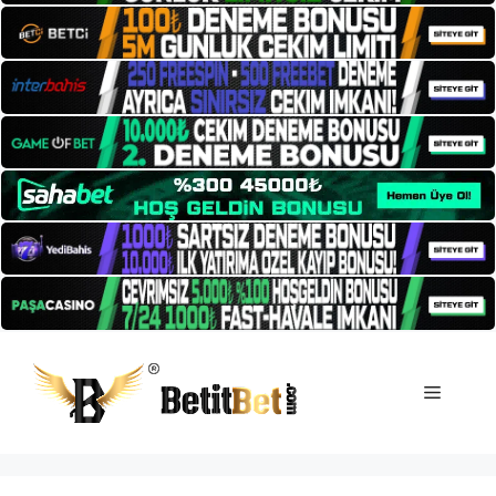
İçeriğe
atla
Menü