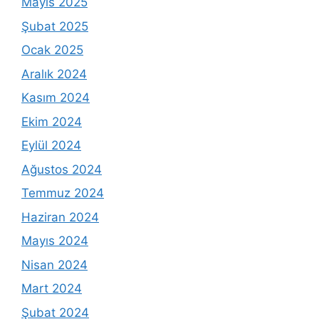
Mayıs 2025
Şubat 2025
Ocak 2025
Aralık 2024
Kasım 2024
Ekim 2024
Eylül 2024
Ağustos 2024
Temmuz 2024
Haziran 2024
Mayıs 2024
Nisan 2024
Mart 2024
Şubat 2024