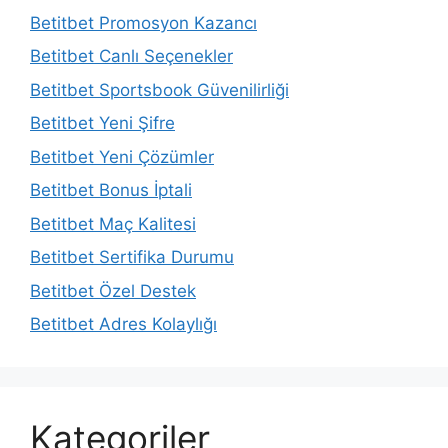
Betitbet Promosyon Kazancı
Betitbet Canlı Seçenekler
Betitbet Sportsbook Güvenilirliği
Betitbet Yeni Şifre
Betitbet Yeni Çözümler
Betitbet Bonus İptali
Betitbet Maç Kalitesi
Betitbet Sertifika Durumu
Betitbet Özel Destek
Betitbet Adres Kolaylığı
Kategoriler