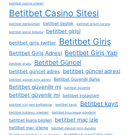
betitbet casino siteleri
Betitbet Casino Sitesi
betitbet destek
betitbet deneyimleri
betitbet erişim sorunu
betitbet girisi
betitbet espor bölümü
Betitbet Giriş
betitbet giris twitter
Betitbet Giriş Yap
Betitbet Giriş Adresi
Betitbet Güncel
betitbet grubu
betitbet güncel adresi
betitbet güncel adres
Betitbet Güvenilir Bahis
betitbet güncel giriş adresi
Betitbet güvenilir mi
betitbet güvenlik
betitbet güvenlir mi
betitbet instagram
Betitbet kayıt
betitbet i̇çin yeni bağlantılar
betitbet kaydı
betitbet kullanıcı i̇şlemleri
betitbet kısa mesaj gönderin
betitbet maç izle
betitbet lisans bilgileri
betitbet maç izleme
betitbet mevcut giriş durumu