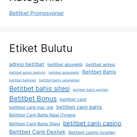
Betitbet Promosyonlar
Etiket Bulutu
adresi betitbet
betitbet aboneliği
betitbet adresi
Betitbet Bahis
betitbet adresi değiştir
betitbet akümülatör
betitbet bahisleri
betitbet bahis seçenekleri
Betitbet bahis sitesi
betitbet bahis çeşitleri
Betitbet Bonus
betitbet canli
betitbet canlı bahis
betitbet canli maç izle
Betitbet Canlı Bahis Nasıl Oynanır
betitbet canlı casino
Betitbet Canlı Bahis Sitesi
Betitbet Canlı Destek
Betitbet casino oyunları