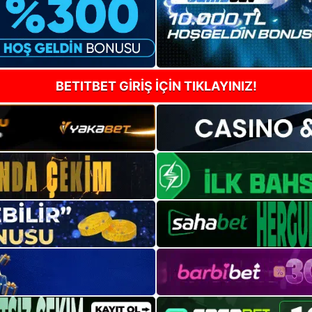
BETITBET GİRİŞ İÇİN TIKLAYINIZ!