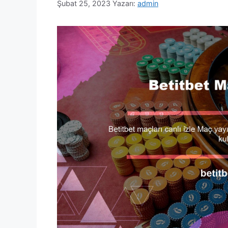
Şubat 25, 2023
Yazarı:
admin