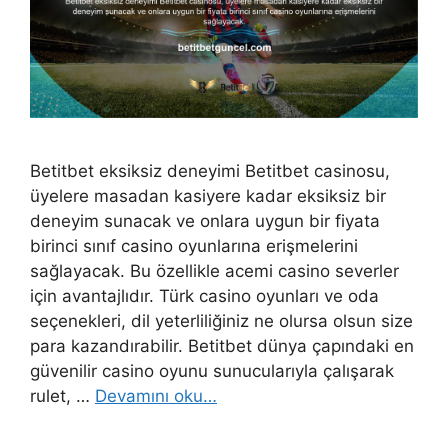
Betitbet eksiksiz deneyimi Betitbet casinosu,
üyelere masadan kasiyere kadar eksiksiz bir
deneyim sunacak ve onlara uygun bir fiyata
birinci sınıf casino oyunlarına erişmelerini
sağlayacak. Bu özellikle acemi casino severler
için avantajlıdır. Türk casino oyunları ve oda
seçenekleri, dil yeterliliğiniz ne olursa olsun size
para kazandırabilir. Betitbet dünya çapındaki en
güvenilir casino oyunu sunucularıyla çalışarak
rulet, …
Devamını oku…