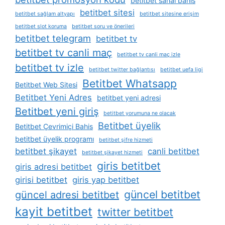
betitbet sanal bahis
betitbet sitesi
betitbet sağlam altyapı
betitbet sitesine erişim
betitbet slot koruma
betitbet soru ve önerileri
betitbet telegram
betitbet tv
betitbet tv canli maç
betitbet tv canli maç izle
betitbet tv izle
betitbet twitter bağlantısı
betitbet uefa ligi
Betitbet Whatsapp
Betitbet Web Sitesi
Betitbet Yeni Adres
betitbet yeni adresi
Betitbet yeni giriş
betitbet yorumuna ne olacak
Betitbet üyelik
Betitbet Çevrimiçi Bahis
betitbet üyelik programı
betitbet şifre hizmeti
betitbet şikayet
canli betitbet
betitbet şikayet hizmeti
giris betitbet
giris adresi betitbet
girisi betitbet
giris yap betitbet
güncel betitbet
güncel adresi betitbet
kayit betitbet
twitter betitbet