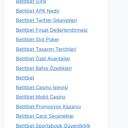
Betitbet Giriş
Betitbet APK Nedir
Betitbet Twitter Şikayetleri
Betitbet Fırsat Değerlendirmesi
Betitbet Slot Poker
Betitbet Tasarım Tercihleri
Betitbet Özel Avantajlar
Betitbet Bahis Özellikleri
Betitbet
Betitbet Casino İşleyişi
Betitbet Mobil Casino
Betitbet Promosyon Kazancı
Betitbet Canlı Seçenekler
Betitbet Sportsbook Güvenilirliği