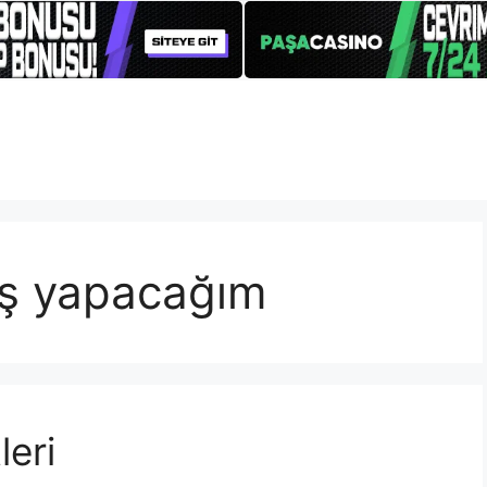
riş yapacağım
leri