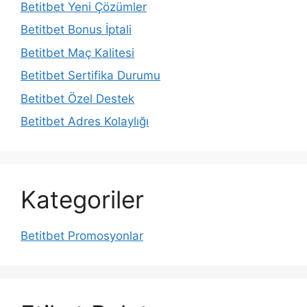
Betitbet Yeni Çözümler
Betitbet Bonus İptali
Betitbet Maç Kalitesi
Betitbet Sertifika Durumu
Betitbet Özel Destek
Betitbet Adres Kolaylığı
Kategoriler
Betitbet Promosyonlar