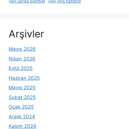
yeni adresi betitbet
yeni giris betitbet
Arşivler
Mayıs 2026
Nisan 2026
Eylül 2025
Haziran 2025
Mayıs 2025
Şubat 2025
Ocak 2025
Aralık 2024
Kasım 2024