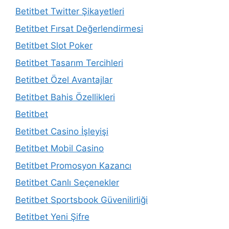
Betitbet Twitter Şikayetleri
Betitbet Fırsat Değerlendirmesi
Betitbet Slot Poker
Betitbet Tasarım Tercihleri
Betitbet Özel Avantajlar
Betitbet Bahis Özellikleri
Betitbet
Betitbet Casino İşleyişi
Betitbet Mobil Casino
Betitbet Promosyon Kazancı
Betitbet Canlı Seçenekler
Betitbet Sportsbook Güvenilirliği
Betitbet Yeni Şifre