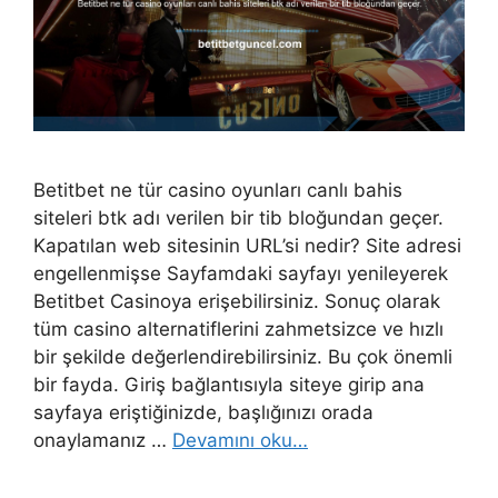
Betitbet ne tür casino oyunları canlı bahis
siteleri btk adı verilen bir tib bloğundan geçer.
Kapatılan web sitesinin URL’si nedir? Site adresi
engellenmişse Sayfamdaki sayfayı yenileyerek
Betitbet Casinoya erişebilirsiniz. Sonuç olarak
tüm casino alternatiflerini zahmetsizce ve hızlı
bir şekilde değerlendirebilirsiniz. Bu çok önemli
bir fayda. Giriş bağlantısıyla siteye girip ana
sayfaya eriştiğinizde, başlığınızı orada
onaylamanız …
Devamını oku…