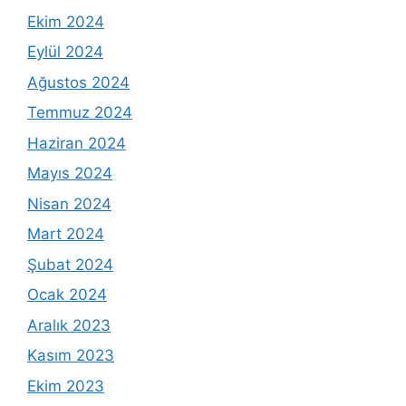
Ekim 2024
Eylül 2024
Ağustos 2024
Temmuz 2024
Haziran 2024
Mayıs 2024
Nisan 2024
Mart 2024
Şubat 2024
Ocak 2024
Aralık 2023
Kasım 2023
Ekim 2023