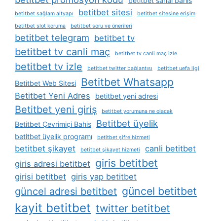
betitbet sanal bahis
betitbet sitesi
betitbet sağlam altyapı
betitbet sitesine erişim
betitbet slot koruma
betitbet soru ve önerileri
betitbet telegram
betitbet tv
betitbet tv canli maç
betitbet tv canli maç izle
betitbet tv izle
betitbet twitter bağlantısı
betitbet uefa ligi
Betitbet Whatsapp
Betitbet Web Sitesi
Betitbet Yeni Adres
betitbet yeni adresi
Betitbet yeni giriş
betitbet yorumuna ne olacak
Betitbet üyelik
Betitbet Çevrimiçi Bahis
betitbet üyelik programı
betitbet şifre hizmeti
betitbet şikayet
canli betitbet
betitbet şikayet hizmeti
giris betitbet
giris adresi betitbet
girisi betitbet
giris yap betitbet
güncel betitbet
güncel adresi betitbet
kayit betitbet
twitter betitbet