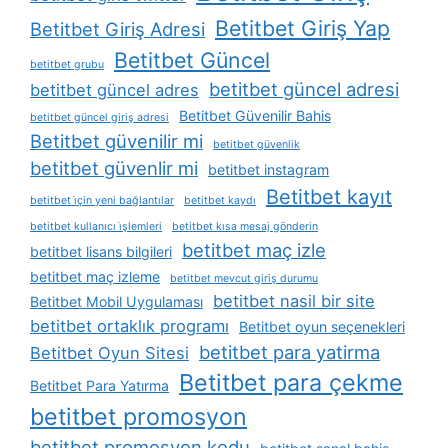
Betitbet Giriş Yap
Betitbet Giriş Adresi
Betitbet Güncel
betitbet grubu
betitbet güncel adresi
betitbet güncel adres
Betitbet Güvenilir Bahis
betitbet güncel giriş adresi
Betitbet güvenilir mi
betitbet güvenlik
betitbet güvenlir mi
betitbet instagram
Betitbet kayıt
betitbet i̇çin yeni bağlantılar
betitbet kaydı
betitbet kullanıcı i̇şlemleri
betitbet kısa mesaj gönderin
betitbet maç izle
betitbet lisans bilgileri
betitbet maç izleme
betitbet mevcut giriş durumu
betitbet nasil bir site
Betitbet Mobil Uygulaması
betitbet ortaklık programı
Betitbet oyun seçenekleri
betitbet para yatirma
Betitbet Oyun Sitesi
Betitbet para çekme
Betitbet Para Yatırma
betitbet promosyon
betitbet promosyon kodu