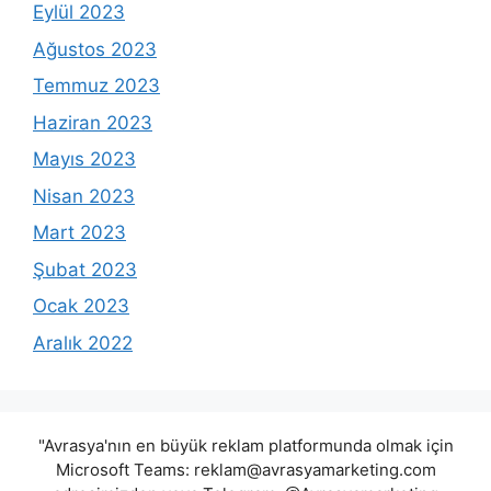
Eylül 2023
Ağustos 2023
Temmuz 2023
Haziran 2023
Mayıs 2023
Nisan 2023
Mart 2023
Şubat 2023
Ocak 2023
Aralık 2022
"Avrasya'nın en büyük reklam platformunda olmak için
Microsoft Teams:
reklam@avrasyamarketing.com