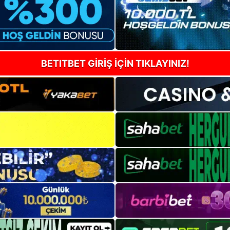
BETITBET GİRİŞ İÇİN TIKLAYINIZ!