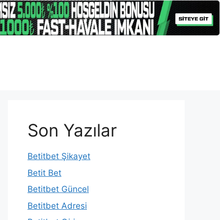
Son Yazılar
Betitbet Şikayet
Betit Bet
Betitbet Güncel
Betitbet Adresi