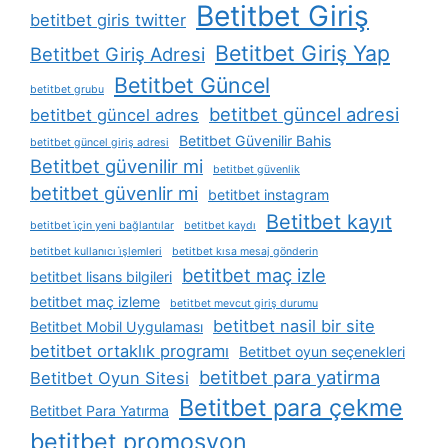
Betitbet Giriş
betitbet giris twitter
Betitbet Giriş Yap
Betitbet Giriş Adresi
Betitbet Güncel
betitbet grubu
betitbet güncel adresi
betitbet güncel adres
Betitbet Güvenilir Bahis
betitbet güncel giriş adresi
Betitbet güvenilir mi
betitbet güvenlik
betitbet güvenlir mi
betitbet instagram
Betitbet kayıt
betitbet i̇çin yeni bağlantılar
betitbet kaydı
betitbet kullanıcı i̇şlemleri
betitbet kısa mesaj gönderin
betitbet maç izle
betitbet lisans bilgileri
betitbet maç izleme
betitbet mevcut giriş durumu
betitbet nasil bir site
Betitbet Mobil Uygulaması
betitbet ortaklık programı
Betitbet oyun seçenekleri
betitbet para yatirma
Betitbet Oyun Sitesi
Betitbet para çekme
Betitbet Para Yatırma
betitbet promosyon