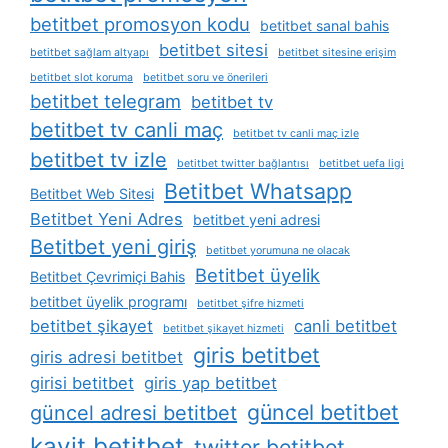
betitbet promosyon kodu
betitbet sanal bahis
betitbet sitesi
betitbet sağlam altyapı
betitbet sitesine erişim
betitbet slot koruma
betitbet soru ve önerileri
betitbet telegram
betitbet tv
betitbet tv canli maç
betitbet tv canli maç izle
betitbet tv izle
betitbet twitter bağlantısı
betitbet uefa ligi
Betitbet Whatsapp
Betitbet Web Sitesi
Betitbet Yeni Adres
betitbet yeni adresi
Betitbet yeni giriş
betitbet yorumuna ne olacak
Betitbet üyelik
Betitbet Çevrimiçi Bahis
betitbet üyelik programı
betitbet şifre hizmeti
betitbet şikayet
canli betitbet
betitbet şikayet hizmeti
giris betitbet
giris adresi betitbet
girisi betitbet
giris yap betitbet
güncel betitbet
güncel adresi betitbet
kayit betitbet
twitter betitbet