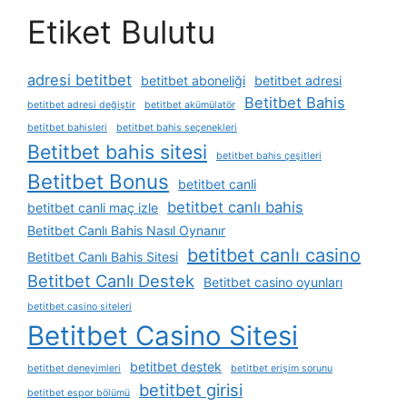
Etiket Bulutu
adresi betitbet
betitbet aboneliği
betitbet adresi
Betitbet Bahis
betitbet adresi değiştir
betitbet akümülatör
betitbet bahisleri
betitbet bahis seçenekleri
Betitbet bahis sitesi
betitbet bahis çeşitleri
Betitbet Bonus
betitbet canli
betitbet canlı bahis
betitbet canli maç izle
Betitbet Canlı Bahis Nasıl Oynanır
betitbet canlı casino
Betitbet Canlı Bahis Sitesi
Betitbet Canlı Destek
Betitbet casino oyunları
betitbet casino siteleri
Betitbet Casino Sitesi
betitbet destek
betitbet deneyimleri
betitbet erişim sorunu
betitbet girisi
betitbet espor bölümü