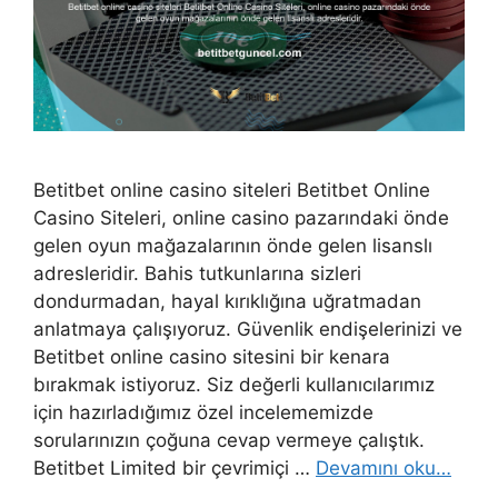
Betitbet online casino siteleri Betitbet Online
Casino Siteleri, online casino pazarındaki önde
gelen oyun mağazalarının önde gelen lisanslı
adresleridir. Bahis tutkunlarına sizleri
dondurmadan, hayal kırıklığına uğratmadan
anlatmaya çalışıyoruz. Güvenlik endişelerinizi ve
Betitbet online casino sitesini bir kenara
bırakmak istiyoruz. Siz değerli kullanıcılarımız
için hazırladığımız özel incelememizde
sorularınızın çoğuna cevap vermeye çalıştık.
Betitbet Limited bir çevrimiçi …
Devamını oku…