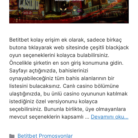
Betitbet kolay erişim ek olarak, sadece birkaç
butona tıklayarak web sitesinde çeşitli blackjack
oyun seçeneklerini kolayca bulabilirsiniz.
Öncelikle şirketin en son giriş konumuna gidin.
Sayfayı açtığınızda, bahislerinizi
oynayabileceğiniz tüm bahis alanlarının bir
listesini bulacaksınız. Canlı casino bölümüne
ulaştığınızda, bu ünlü casino oyununun katılmak
istediğiniz özel versiyonunu kolayca
seçebilirsiniz. Bununla birlikte, üye olmayanlara
mevcut seçeneklerin kapsamlı …
Devamını oku…
Kategoriler
Betitbet Promosyonlar