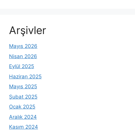
Arşivler
Mayıs 2026
Nisan 2026
Eylül 2025
Haziran 2025
Mayıs 2025
Şubat 2025
Ocak 2025
Aralık 2024
Kasım 2024