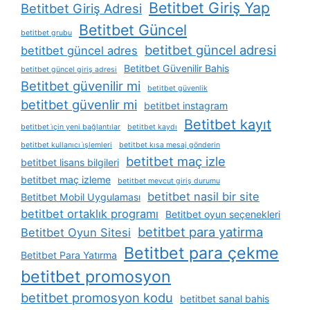
Betitbet Giriş Yap
Betitbet Giriş Adresi
Betitbet Güncel
betitbet grubu
betitbet güncel adresi
betitbet güncel adres
Betitbet Güvenilir Bahis
betitbet güncel giriş adresi
Betitbet güvenilir mi
betitbet güvenlik
betitbet güvenlir mi
betitbet instagram
Betitbet kayıt
betitbet i̇çin yeni bağlantılar
betitbet kaydı
betitbet kullanıcı i̇şlemleri
betitbet kısa mesaj gönderin
betitbet maç izle
betitbet lisans bilgileri
betitbet maç izleme
betitbet mevcut giriş durumu
betitbet nasil bir site
Betitbet Mobil Uygulaması
betitbet ortaklık programı
Betitbet oyun seçenekleri
betitbet para yatirma
Betitbet Oyun Sitesi
Betitbet para çekme
Betitbet Para Yatırma
betitbet promosyon
betitbet promosyon kodu
betitbet sanal bahis