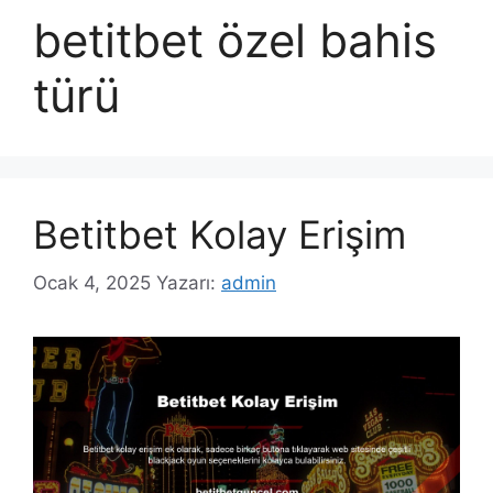
betitbet özel bahis
türü
Betitbet Kolay Erişim
Ocak 4, 2025
Yazarı:
admin