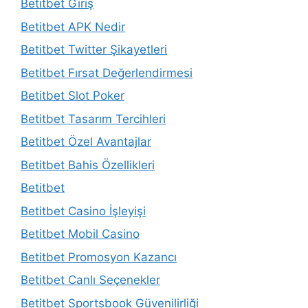
Betitbet Giriş
Betitbet APK Nedir
Betitbet Twitter Şikayetleri
Betitbet Fırsat Değerlendirmesi
Betitbet Slot Poker
Betitbet Tasarım Tercihleri
Betitbet Özel Avantajlar
Betitbet Bahis Özellikleri
Betitbet
Betitbet Casino İşleyişi
Betitbet Mobil Casino
Betitbet Promosyon Kazancı
Betitbet Canlı Seçenekler
Betitbet Sportsbook Güvenilirliği