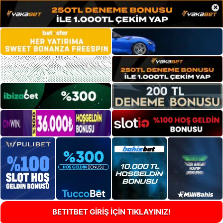
×
BETITBET GİRİŞ İÇİN TIKLAYINIZ!