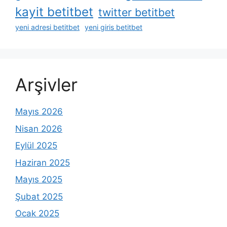
kayit betitbet
twitter betitbet
yeni adresi betitbet
yeni giris betitbet
Arşivler
Mayıs 2026
Nisan 2026
Eylül 2025
Haziran 2025
Mayıs 2025
Şubat 2025
Ocak 2025