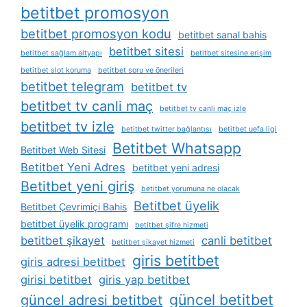
betitbet promosyon
betitbet promosyon kodu
betitbet sanal bahis
betitbet sitesi
betitbet sağlam altyapı
betitbet sitesine erişim
betitbet slot koruma
betitbet soru ve önerileri
betitbet telegram
betitbet tv
betitbet tv canli maç
betitbet tv canli maç izle
betitbet tv izle
betitbet twitter bağlantısı
betitbet uefa ligi
Betitbet Whatsapp
Betitbet Web Sitesi
Betitbet Yeni Adres
betitbet yeni adresi
Betitbet yeni giriş
betitbet yorumuna ne olacak
Betitbet üyelik
Betitbet Çevrimiçi Bahis
betitbet üyelik programı
betitbet şifre hizmeti
betitbet şikayet
canli betitbet
betitbet şikayet hizmeti
giris betitbet
giris adresi betitbet
girisi betitbet
giris yap betitbet
güncel betitbet
güncel adresi betitbet