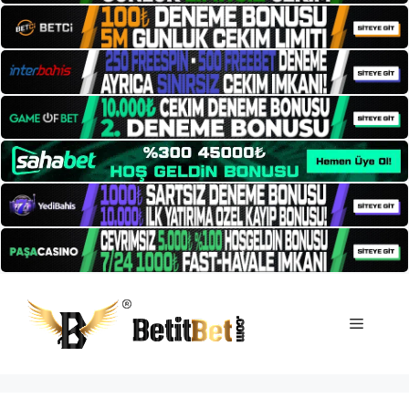
İçeriğe
atla
Menü