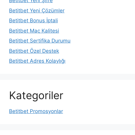
Betitbet Yeni Şifre
Betitbet Yeni Çözümler
Betitbet Bonus İptali
Betitbet Maç Kalitesi
Betitbet Sertifika Durumu
Betitbet Özel Destek
Betitbet Adres Kolaylığı
Kategoriler
Betitbet Promosyonlar