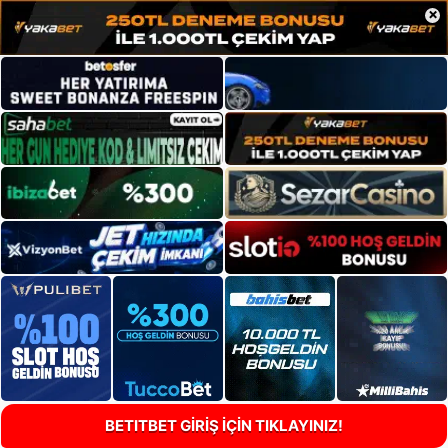
×
BETITBET GİRİŞ İÇİN TIKLAYINIZ!