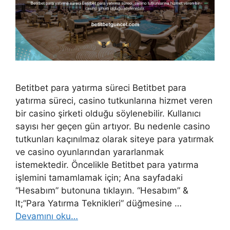
Betitbet para yatırma süreci Betitbet para
yatırma süreci, casino tutkunlarına hizmet veren
bir casino şirketi olduğu söylenebilir. Kullanıcı
sayısı her geçen gün artıyor. Bu nedenle casino
tutkunları kaçınılmaz olarak siteye para yatırmak
ve casino oyunlarından yararlanmak
istemektedir. Öncelikle Betitbet para yatırma
işlemini tamamlamak için; Ana sayfadaki
“Hesabım” butonuna tıklayın. “Hesabım” &
lt;”Para Yatırma Teknikleri” düğmesine …
Devamını oku…