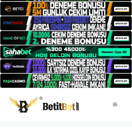
İçeriğe
atla
Menü