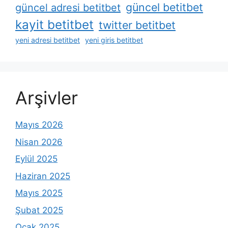
güncel betitbet
güncel adresi betitbet
kayit betitbet
twitter betitbet
yeni adresi betitbet
yeni giris betitbet
Arşivler
Mayıs 2026
Nisan 2026
Eylül 2025
Haziran 2025
Mayıs 2025
Şubat 2025
Ocak 2025