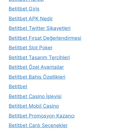
Betitbet Giriş
Betitbet APK Nedir
Betitbet Twitter Şikayetleri
Betitbet Fırsat Değerlendirmesi
Betitbet Slot Poker
Betitbet Tasarım Tercihleri
Betitbet Özel Avantajlar
Betitbet Bahis Özellikleri
Betitbet
Betitbet Casino İşleyişi
Betitbet Mobil Casino
Betitbet Promosyon Kazancı
Betitbet Canlı Seçenekler