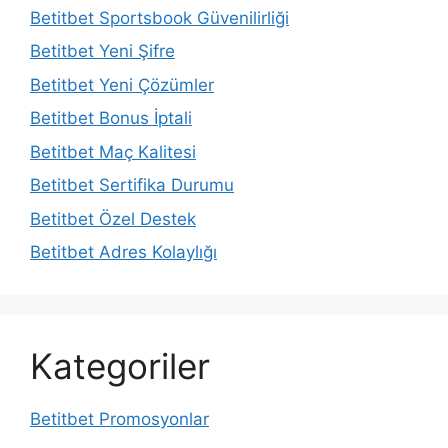
Betitbet Sportsbook Güvenilirliği
Betitbet Yeni Şifre
Betitbet Yeni Çözümler
Betitbet Bonus İptali
Betitbet Maç Kalitesi
Betitbet Sertifika Durumu
Betitbet Özel Destek
Betitbet Adres Kolaylığı
Kategoriler
Betitbet Promosyonlar