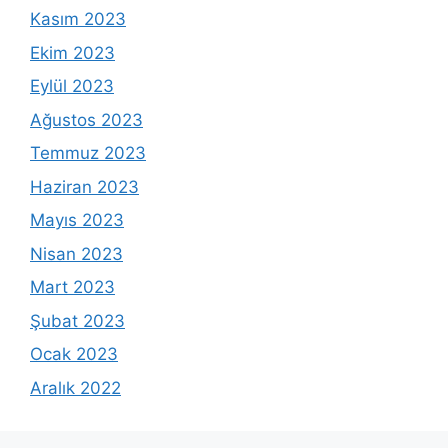
Kasım 2023
Ekim 2023
Eylül 2023
Ağustos 2023
Temmuz 2023
Haziran 2023
Mayıs 2023
Nisan 2023
Mart 2023
Şubat 2023
Ocak 2023
Aralık 2022