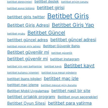
betitbet destek
betitbet deneyimleri
betitbet erişim sorunu
betitbet girisi
betitbet espor bölümü
Betitbet Giriş
betitbet giris twitter
Betitbet Giriş Yap
Betitbet Giriş Adresi
Betitbet Güncel
betitbet grubu
betitbet güncel adresi
betitbet güncel adres
Betitbet Güvenilir Bahis
betitbet güncel giriş adresi
Betitbet güvenilir mi
betitbet güvenlik
betitbet güvenlir mi
betitbet instagram
Betitbet kayıt
betitbet i̇çin yeni bağlantılar
betitbet kaydı
betitbet kullanıcı i̇şlemleri
betitbet kısa mesaj gönderin
betitbet maç izle
betitbet lisans bilgileri
betitbet maç izleme
betitbet mevcut giriş durumu
betitbet nasil bir site
Betitbet Mobil Uygulaması
betitbet ortaklık programı
Betitbet oyun seçenekleri
betitbet para yatirma
Betitbet Oyun Sitesi