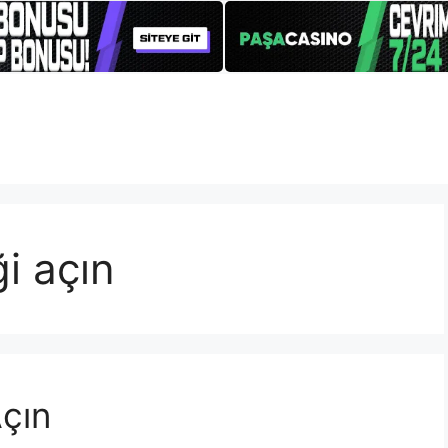
ği açın
Açın