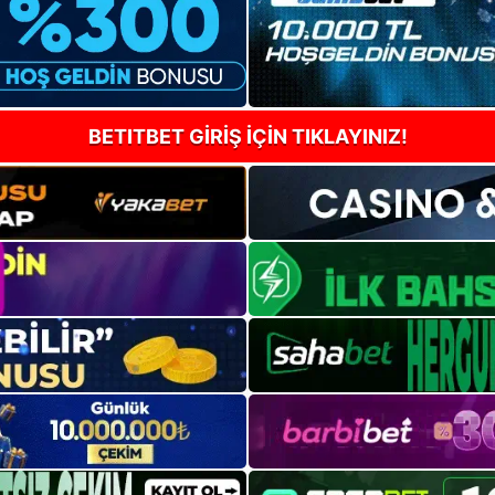
BETITBET GİRİŞ İÇİN TIKLAYINIZ!