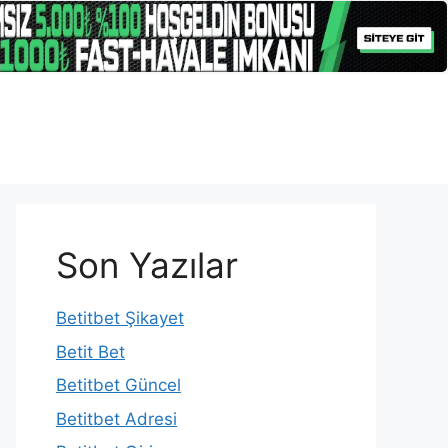
Son Yazılar
Betitbet Şikayet
Betit Bet
Betitbet Güncel
Betitbet Adresi