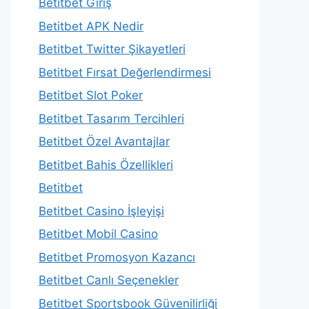
Betitbet Giriş
Betitbet APK Nedir
Betitbet Twitter Şikayetleri
Betitbet Fırsat Değerlendirmesi
Betitbet Slot Poker
Betitbet Tasarım Tercihleri
Betitbet Özel Avantajlar
Betitbet Bahis Özellikleri
Betitbet
Betitbet Casino İşleyişi
Betitbet Mobil Casino
Betitbet Promosyon Kazancı
Betitbet Canlı Seçenekler
Betitbet Sportsbook Güvenilirliği