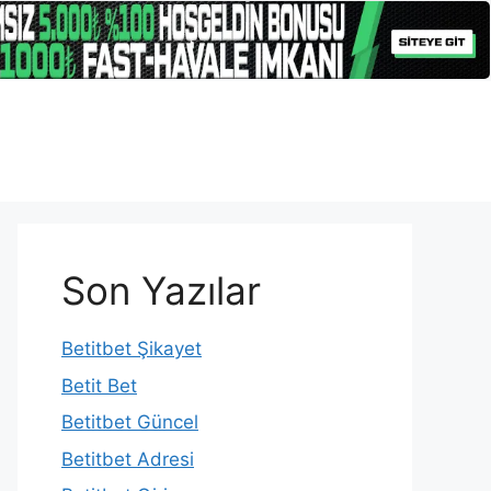
Son Yazılar
Betitbet Şikayet
Betit Bet
Betitbet Güncel
Betitbet Adresi