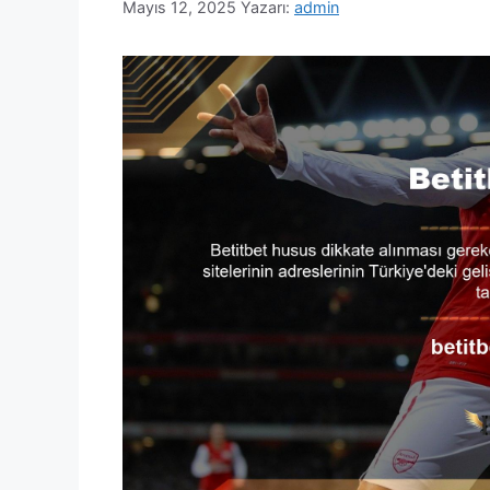
Mayıs 12, 2025
Yazarı:
admin